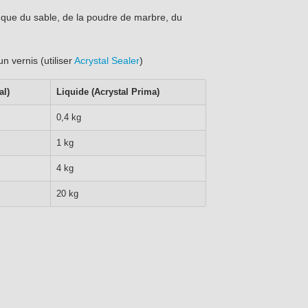
 que du sable, de la poudre de marbre, du
n vernis (utiliser
Acrystal Sealer
)
al)
Liquide (Acrystal Prima)
0,4 kg
1 kg
4 kg
20 kg