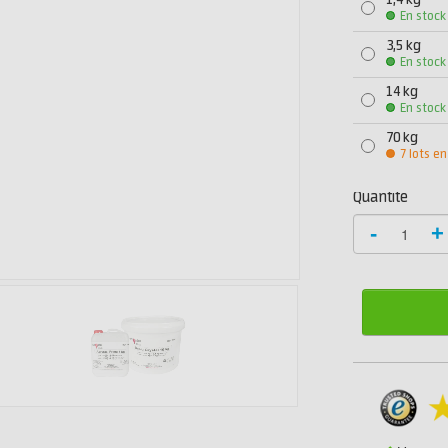
1,4 kg
En stock
3,5 kg
En stock
14 kg
En stock
70 kg
7 lots en
Quantité
-
+