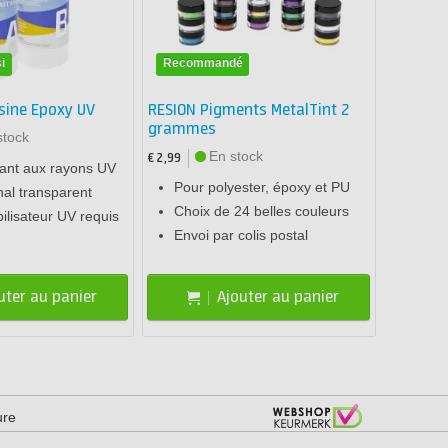
i
Recommandé
sine Epoxy UV
RESION Pigments MetalTint 2
grammes
stock
En stock
€ 2,99
tant aux rayons UV
Pour polyester, époxy et PU
inal transparent
Choix de 24 belles couleurs
ilisateur UV requis
Envoi par colis postal
uter au panier
Ajouter au panier
ure