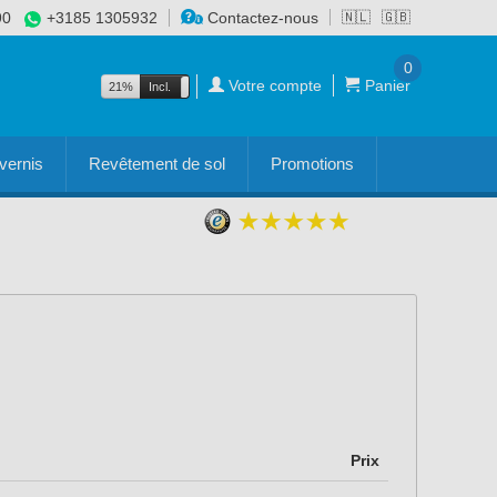
90
+3185 1305932
Contactez-nous
🇳🇱
🇬🇧
0
Votre compte
Panier
21%
Incl.
Excl.
vernis
Revêtement de sol
Promotions
Prix