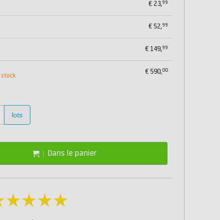
99
€
23,
99
€
52,
99
€
149,
00
€
590,
 stock
lots
Dans le panier