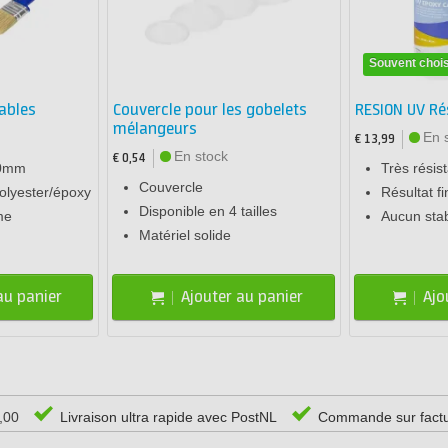
Souvent chois
ables
Couvercle pour les gobelets
RESION UV Ré
mélangeurs
En 
€ 13,99
En stock
€ 0,54
50mm
Très résis
Couvercle
polyester/époxy
Résultat f
Disponible en 4 tailles
me
Aucun stab
Matériel solide
au panier
Ajouter au panier
Ajo
0,00
Livraison ultra rapide avec PostNL
Commande sur fact