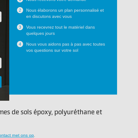
2
Nous élaborons un plan personnalisé et
en discutons avec vous
3
Vous recevrez tout le matériel dans
quelques jours
4
Nous vous aidons pas à pas avec toutes
vos questions sur votre sol
èmes de sols époxy, polyuréthane et
ontact met ons op
.