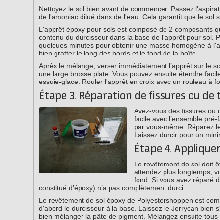
Nettoyez le sol bien avant de commencer. Passez l'aspirate
de l'amoniac dilué dans de l'eau. Cela garantit que le sol 
L'apprêt époxy pour sols est composé de 2 composants qui
contenu du durcisseur dans la base de l'apprêt pour sol.
quelques minutes pour obtenir une masse homogène à l'ai
bien gratter le long des bords et le fond de la boîte.
Après le mélange, verser immédiatement l’apprêt sur le s
une large brosse plate. Vous pouvez ensuite étendre facil
essuie-glace. Rouler l'apprêt en croix avec un rouleau à fo
Étape 3. Réparation de fissures ou de 
Avez-vous des fissures ou 
facile avec l’ensemble pré-
par vous-même. Réparez les 
Laissez durcir pour un mi
Étape 4. Applique
Le revêtement de sol doit 
attendez plus longtemps, vo
fond. Si vous avez réparé de
constitué d’époxy) n’a pas complètement durci.
Le revêtement de sol époxy de Polyestershoppen est comp
d'abord le durcisseur à la base. Laissez le Jerrycan bien s
bien mélanger la pâte de pigment. Mélangez ensuite tous 