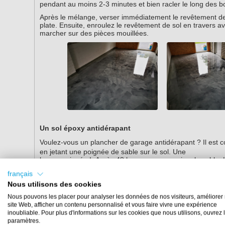
pendant au moins 2-3 minutes et bien racler le long des bor
Après le mélange, verser immédiatement le revêtement de
plate. Ensuite, enroulez le revêtement de sol en travers av
marcher sur des pièces mouillées.
Un sol époxy antidérapant
Voulez-vous un plancher de garage antidérapant ? Il est 
en jetant une poignée de sable sur le sol. Une
bonne poignée ! Après 48 heures, vous aspirez le sable. L
l'usure du sol.
français
Laissez le sol durcir pendant au moins 72 heures avant de l'
Nous utilisons des cookies
chimiques.
Nous pouvons les placer pour analyser les données de nos visiteurs, améliorer 
Étape 5. Finition facultative avec un 
site Web, afficher un contenu personnalisé et vous faire vivre une expérience
inoubliable. Pour plus d'informations sur les cookies que nous utilisons, ouvrez 
Votre sol est maintenant fini ! Le revêtement de sol époxy e
paramètres.