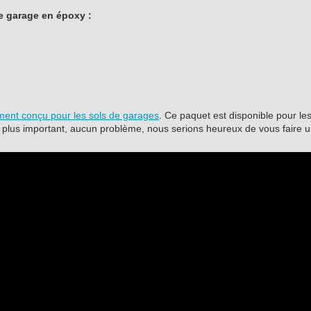
e garage en époxy :
ent conçu pour les sols de garages
. Ce paquet est disponible pour les
s plus important, aucun problème, nous serions heureux de vous faire u