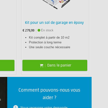
Kit pour un sol de garage en époxy
En stock
€ 279,99
Kit complet à partir de 10 m2
Protection à long terme
Une seule couche nécessaire
Dans le panier
Comment pouvons-nous vous
aider ?
s
1
Nous recevons votre demande