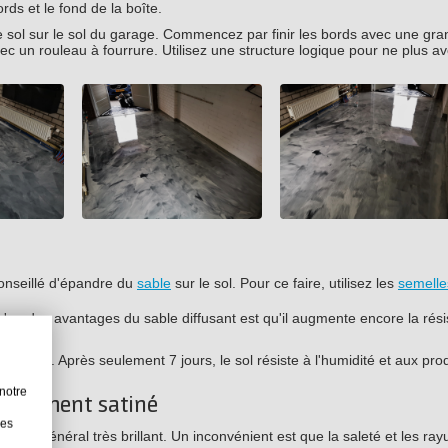
ds et le fond de la boîte.
 sol sur le sol du garage. Commencez par finir les bords avec une gr
ec un rouleau à fourrure. Utilisez une structure logique pour ne plus av
conseillé d'épandre du
sable
sur le sol. Pour ce faire, utilisez les
semelle
'un des avantages du sable diffusant est qu'il augmente encore la rés
utiliser. Après seulement 7 jours, le sol résiste à l'humidité et aux pro
notre
revêtement satiné
les
st en général très brillant. Un inconvénient est que la saleté et les ray