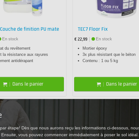
Couche de finition PU mate
TEC7 Floor Fix
En stock
En stock
€ 22,99
mat du revêtement
Mortier époxy
t la résistance aux rayures
3x plus résistant que le béton
ement antidérapant
Contenu : 1 ou 5 kg
Dans le panier
Dans le panier
e
ar étape! Dès que nous aurons reçu les informations ci-dessous, nou
 Ensuite, vous pouvez commencer immédiatement à poser le sol idéal.