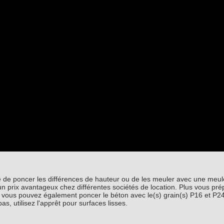
able de poncer les différences de hauteur ou de les meuler avec une meu
 prix avantageux chez différentes sociétés de location. Plus vous pré
ssant, vous pouvez également poncer le béton avec le(s) grain(s) P16 et P2
, utilisez l'apprêt pour surfaces lisses.