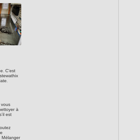
e. C’est
 stewathix
ate.
i vous
nettoyer à
’il est
joutez
le
. Mélanger