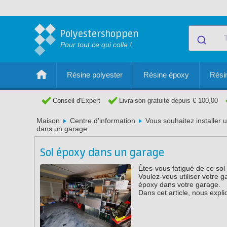
Polyestershoppen
Pour tout ce qui colle !
Résine polyester
Résine époxy
Résin
Conseil d'Expert
Livraison gratuite depuis € 100,00
Maison
Centre d'information
Vous souhaitez installer 
dans un garage
Sol époxy dans un garage
Êtes-vous fatigué de ce sol
Voulez-vous utiliser votre 
époxy dans votre garage.
Dans cet article, nous expl