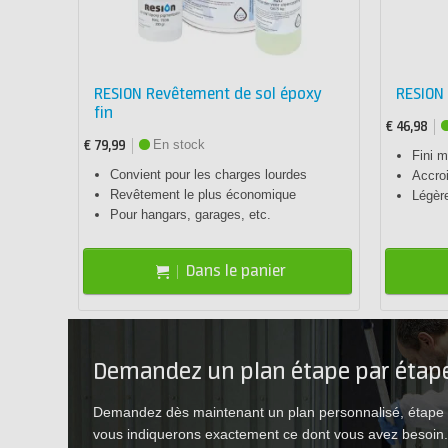
RESION Revêtement de sol époxy
RESION 
fin
€ 46,98
En stock
€ 79,99
Fini 
Convient pour les charges lourdes
Accroi
Revêtement le plus économique
Légèr
Pour hangars, garages, etc.
Dans le panier
Demandez un plan étape par étap
Demandez dès maintenant un plan personnalisé, étape p
vous indiquerons exactement ce dont vous avez besoin.