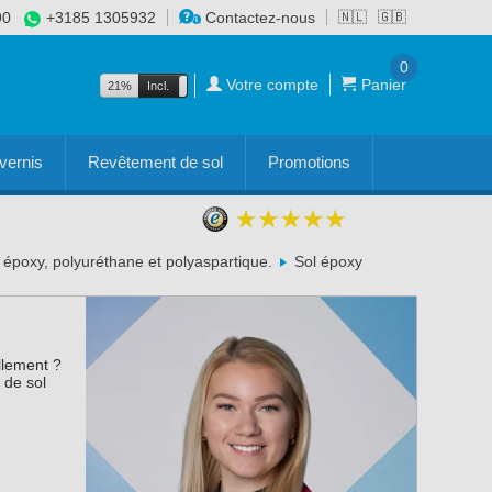
90
+3185 1305932
Contactez-nous
🇳🇱
🇬🇧
0
Votre compte
Panier
21%
Incl.
Excl.
vernis
Revêtement de sol
Promotions
s époxy, polyuréthane et polyaspartique.
Sol époxy
llement ?
 de sol