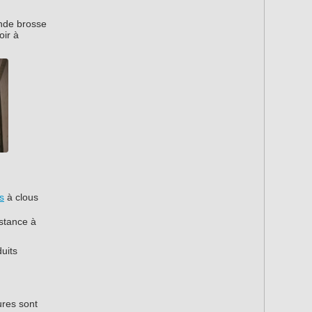
ande brosse
oir à
s
à clous
istance à
duits
ures sont