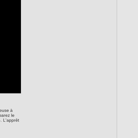
leuse à
parez le
4. L'apprêt