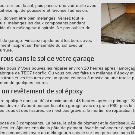
ur sur tout le sol, puis passez une vadrouille avec
soit exempt de poussière et favorise l'adhésion.
 doivent être bien mélangés. Versez tout le
 Puis, mélangez les deux composants pendant
de d'un mélangeur à spirale. Ne pas oublier de
ol du garage. Finissez rapidement les bords avec
ement l’apprêt sur l’ensemble du sol avec un
urrure.
trous dans le sol de votre garage
des trous ? Vous pouvez les réparer environ 20 heures après l’amorçag
fabriqué de TEC7 floorfix. Ou vous pouvez faire un mélange d'époxy et
trous et les fissures avec un grand couteau à mastic ou une truelle pl
nimum de quelques heures.
r un revêtement de sol époxy
être appliqué dans un délai maximum de 48 heures après le primage. S
us devrez d'abord poncer le sol du garage avec du grain P80, puis le 
s trous et des fissures, ce n’est pas grave si le mortier de réparation (s
osé de 3 composants. La base, la pâte de pigment et le durcisseur. A
'écouler. Ajoutez ensuite la pâte de pigment. Avec le mélangeur à spira
les composants avec un mélangeur à spirale sur une perceuse sans fil