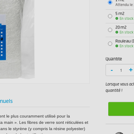
1 m2
Attendu le:
5 m2
En stock
20 m2
En stock
Rouleau (
En stock
Quantité
-
+
Lorsque vous ach
quantité !
nuels
nt le plus couramment utilisé pour la
la main ». Les fibres de verre sont réticulées et
ans le styrène (y compris la résine polyester)