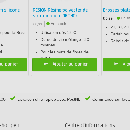
n silicone
RESION Résine polyester de
Brosses plate
stratification (ORTHO)
En s
€ 0,69
En stock
€ 6,99
20, 30, 4
 pour le Resin
Utilisation dès 12°C
Parfait po
Durée de vie mélangé : 30
Rabais de
ne
minutes
l
Pour les mats de fibres de
verre
au panier
Ajouter au panier
Ajo
0,00
Livraison ultra rapide avec PostNL
Commande sur fact
rshoppen
Centre d'informations