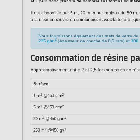
et il peut donc prendre de nombreuses formes souhaitées
Il est disponible par 5 m, 20 m et par rouleau de 80 m
à la mise en œuvre en combinaison avec la toiture liq
Nous fournissons également des mats de verre de
2
225 g/m
(épaisseur de couche de 0,5 mm) et
300
Consommation de résine pa
Approximativement entre 2 et 2,5 fois son poids en rés
Surface
2
2
1 m
@450 grm
2
2
5 m
@450 grm
2
2
20 m
@450 grm
2
2
250 m
@450 gr/