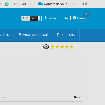
90
+3185 1305932
Contactez-nous
🇳🇱
🇬🇧
0
Votre compte
Panier
21%
Incl.
Excl.
vernis
Revêtement de sol
Promotions
ons
Prix