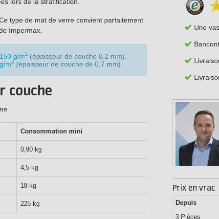
 lors de la stratification.
. Ce type de mat de verre convient parfaitement
Une va
uide Impermax.
Bancont
2
150 g/m
(épaisseur de couche 0.2 mm),
Livrais
2
 g/m
(épaisseur de couche de 0,7 mm).
Livraiso
r couche
ine
Consommation mini
Consomma
0,90 kg
1,2 kg
4,5 kg
5,6 kg
18 kg
22,5 kg
Prix en vrac
Depuis
225 kg
280 kg
3 Pièces