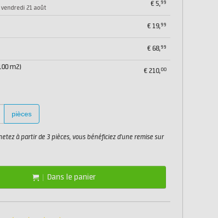
99
€
5,
 vendredi 21 août
99
€
19,
99
€
68,
100 m2)
00
€
210,
pièces
etez à partir de 3 pièces, vous bénéficiez d'une remise sur
Dans le panier