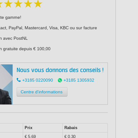
ste gamme!
act, PayPal, Mastercard, Visa, KBC ou sur facture
on avec PostNL
n gratuite depuis € 100,00
Nous vous donnons des conseils !
+3185 0220090
+3185 1305932
tion maxi
Centre d'informations
Prix
Rabais
€ 5,69
€ 0,30