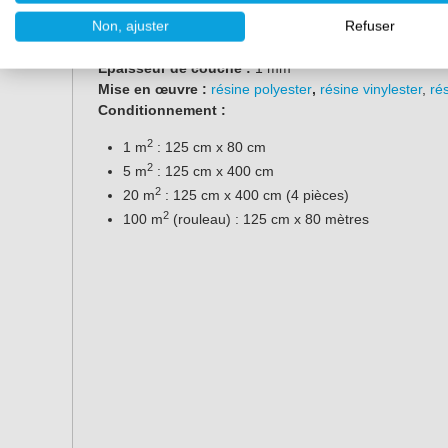
2
Grammage :
450g/m
Non, ajuster
Refuser
Largeur :
125 cm
Epaisseur de couche :
1 mm
Mise en œuvre :
résine polyester
,
résine vinylester
,
ré
Conditionnement :
2
1 m
: 125 cm x 80 cm
2
5 m
: 125 cm x 400 cm
2
20 m
: 125 cm x 400 cm (4 pièces)
2
100 m
(rouleau) : 125 cm x 80 mètres