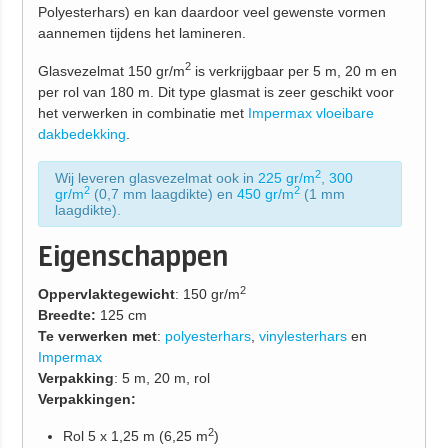
Polyesterhars) en kan daardoor veel gewenste vormen
aannemen tijdens het lamineren.
2
Glasvezelmat 150 gr/m
is verkrijgbaar per 5 m, 20 m en
per rol van 180 m. Dit type glasmat is zeer geschikt voor
het verwerken in combinatie met
Impermax vloeibare
dakbedekking
.
2
Wij leveren glasvezelmat ook in
225 gr/m
,
300
2
2
gr/m
(0,7 mm laagdikte) en
450 gr/m
(1 mm
laagdikte).
Eigenschappen
2
Oppervlaktegewicht
: 150 gr/m
Breedte:
125 cm
Te verwerken met
:
polyesterhars
,
vinylesterhars
en
Impermax
Verpakking
: 5 m, 20 m, rol
Verpakkingen:
2
Rol 5 x 1,25 m (6,25 m
)