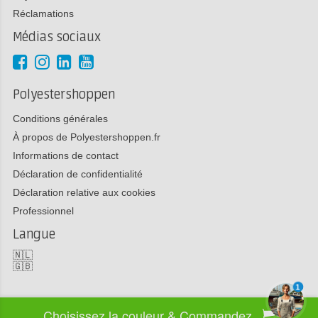
Réclamations
Médias sociaux
Polyestershoppen
Conditions générales
À propos de Polyestershoppen.fr
Informations de contact
Déclaration de confidentialité
Déclaration relative aux cookies
Professionnel
Langue
🇳🇱
🇬🇧
1
Choisissez la couleur & Commandez
Copyright 2026 Polyestershoppen bv