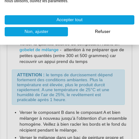
nous utilisons, ouvrez les paramètres.
Nettoyez l'appui de fenêtre à réparer en le
dépoussiérant, le dégraissant (à l'
acétone
) et en
retirant toutes les parties friables
Accepter tout
Ouvrez le composant A et mélangez-le bien à l'aide
d'une
spatule de mélange
, car le pigment peut couler
Non, ajuster
Refuser
au fond.
Verser la quantité désirée de composant A dans un
gobelet de mélange
- attention à ne préparer que de
petites quantités (entre 300 et 500 grammes) car
recouvrir un appui prend du temps
ATTENTION :
le temps de durcissement dépend
fortement des conditions ambiantes. Plus la
température est élevée, plus le produit durcit
rapidement. A une température de 25°C et une
humidité de l'air de 25%, le revêtement est
praticable après 1 heure.
Verser le composant B dans le composant A et bien
mélanger à nouveau jusqu'à l'obtention d'un ensemble
homogène. Veillez à bien racler les bords et le fond du
récipient pendant le mélange.
Verser le mélange dans un bac de peinture propre et