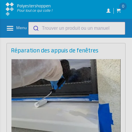
Polyestershoppen
0
Pour tout ce qui colle !
Menu
Trouver un produit ou un manuel
Réparation des appuis de fenêtres