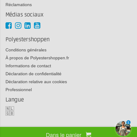
Réclamations
Médias sociaux
Polyestershoppen
Conditions générales
À propos de Polyestershoppen.fr
Informations de contact
Déclaration de confidentialité
Déclaration relative aux cookies
Professionnel
Langue
🇳🇱
🇬🇧
1
Dans le panier
Copyright 2026 Polyestershoppen bv