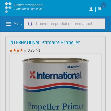
Polyestershoppen
0
Pour tout ce qui colle !
Menu
Trouver un produit ou un manuel
INTERNATIONAL Primaire Propeller