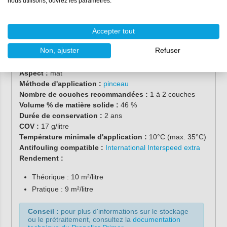
nous utilisons, ouvrez les paramètres.
Propriétés
Accepter tout
Non, ajuster
Refuser
Contenu :
0,25 litre
Couleur :
rouge
Aspect :
mat
Méthode d'application :
pinceau
Nombre de couches recommandées :
1 à 2 couches
Volume % de matière solide :
46 %
Durée de conservation :
2 ans
COV :
17 g/litre
Température minimale d'application :
10°C (max. 35°C)
Antifouling compatible :
International Interspeed extra
Rendement :
Théorique : 10 m²/litre
Pratique : 9 m²/litre
Conseil :
pour plus d'informations sur le stockage
ou le prétraitement, consultez la
documentation