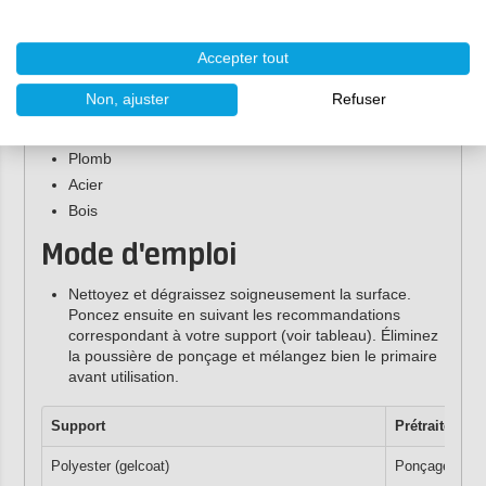
Le primaire International Primocon est adapté aux
supports suivants :
Accepter tout
Aluminium / Acier galvanisé au zinc
Non, ajuster
Refuser
Carbone
Polyester (gelcoat)
Plomb
Acier
Bois
Mode d'emploi
Nettoyez et dégraissez soigneusement la surface.
Poncez ensuite en suivant les recommandations
correspondant à votre support (voir tableau). Éliminez
la poussière de ponçage et mélangez bien le primaire
avant utilisation.
Support
Prétraitement
Polyester (gelcoat)
Ponçage P180