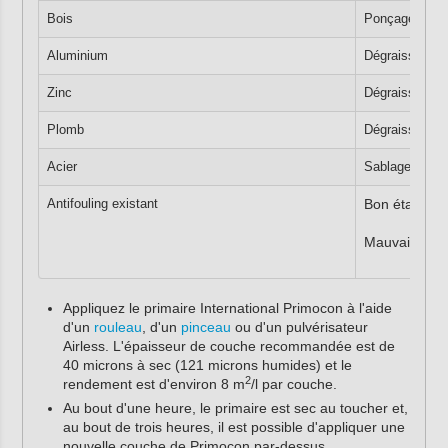
Bois
Ponçage P80-
Aluminium
Dégraissage, 
Zinc
Dégraissage, 
Plomb
Dégraissage, 
Acier
Sablage SA2.5
Antifouling existant
Bon état : la
Mauvais état
Appliquez le primaire International Primocon à l'aide
d'un
rouleau
, d'un
pinceau
ou d'un pulvérisateur
Airless. L'épaisseur de couche recommandée est de
40 microns à sec (121 microns humides) et le
2
rendement est d'environ 8 m
/l par couche.
Au bout d'une heure, le primaire est sec au toucher et,
au bout de trois heures, il est possible d'appliquer une
nouvelle couche de Primocon par-dessus.