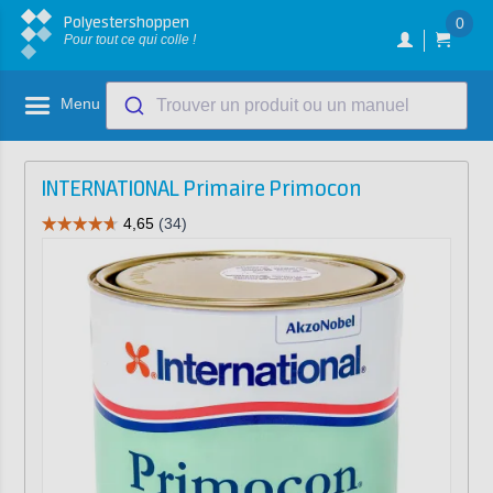
Polyestershoppen
0
Pour tout ce qui colle !
Menu
Trouver un produit ou un manuel
INTERNATIONAL Primaire Primocon