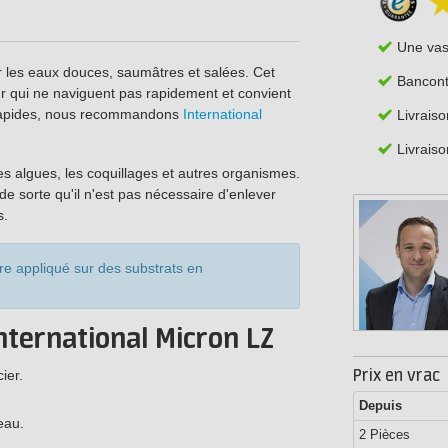
Une va
ur les eaux douces, saumâtres et salées. Cet
Bancont
ur qui ne naviguent pas rapidement et convient
r rapides, nous recommandons
International
Livrais
Livraiso
s algues, les coquillages et autres organismes.
e sorte qu'il n'est pas nécessaire d'enlever
s.
re appliqué sur des substrats en
nternational Micron LZ
Prix en vrac
ier.
Depuis
eau.
2 Pièces