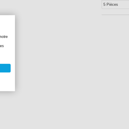
5 Pièces
notre
les
23°C)