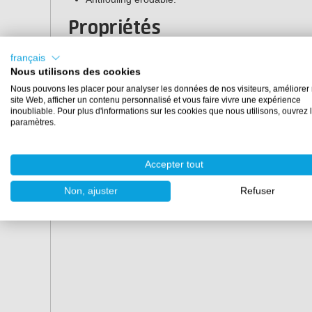
Propriétés
Numéro d'homologation :
15401N (www.ctgb.nl)
français
Conditionnement :
0,75 litre et 2,5 litres
Nous utilisons des cookies
Adapté à :
bateaux jusqu'à 25 nœuds (46 km/h)
Nous pouvons les placer pour analyser les données de nos visiteurs, améliorer 
Couleur :
blanc cassé, marine, rouge et noir
site Web, afficher un contenu personnalisé et vous faire vivre une expérience
inoubliable. Pour plus d'informations sur les cookies que nous utilisons, ouvrez 
Aspect :
mat
paramètres.
Densité :
1,3
COV :
488 g/l en moyenne
Sec au toucher :
30 minutes (à 23°C)
Accepter tout
Temps de séchage avant mise à l'eau :
4 heures (à 
Durée de conservation :
2 ans
Non, ajuster
Refuser