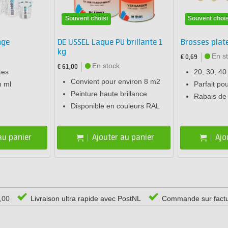
Souvent choisi
Souvent chois
nge
DE IJSSEL Laque PU brillante 1
Brosses plate
kg
En s
€ 0,69
En stock
€ 61,00
tes
20, 30, 4
Convient pour environ 8 m2
n ml
Parfait po
Peinture haute brillance
Rabais de
Disponible en couleurs RAL
au panier
Ajouter au panier
Ajo
0,00
Livraison ultra rapide avec PostNL
Commande sur fact