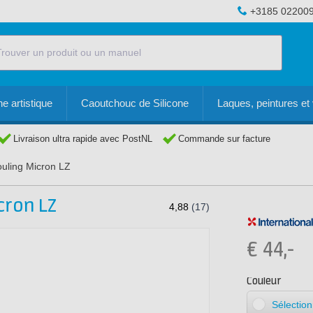
+3185 02200
e artistique
Caoutchouc de Silicone
Laques, peintures et 
Livraison ultra rapide avec PostNL
Commande sur facture
uling Micron LZ
cron LZ
€
44,-
Couleur
Sélectio