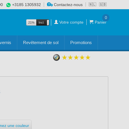
90
+3185 1305932
Contactez-nous
🇳🇱
🇬🇧
0
Votre compte
Panier
21%
Incl.
Excl.
vernis
Revêtement de sol
Promotions
nnez une couleur