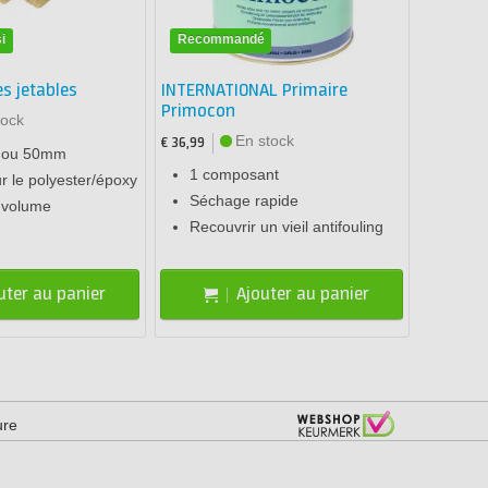
i
Recommandé
s jetables
INTERNATIONAL Primaire
Primocon
tock
En stock
€ 36,99
0 ou 50mm
1 composant
ur le polyester/époxy
Séchage rapide
 volume
Recouvrir un vieil antifouling
uter au panier
Ajouter au panier
ure