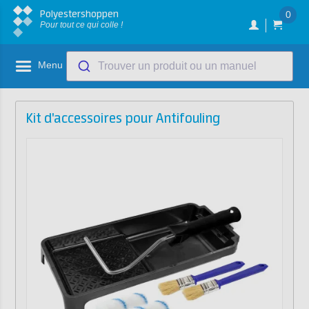
Polyestershoppen
0
Pour tout ce qui colle !
Menu
Trouver un produit ou un manuel
Kit d'accessoires pour Antifouling