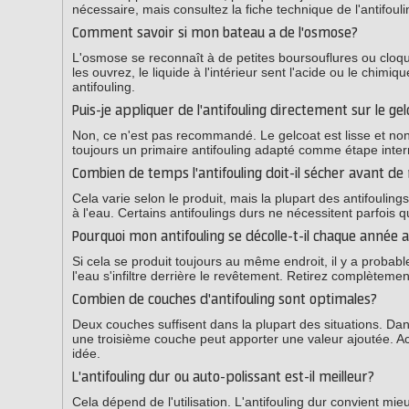
nécessaire, mais consultez la fiche technique de l'antifouli
Comment savoir si mon bateau a de l'osmose?
L'osmose se reconnaît à de petites boursouflures ou cloqu
les ouvrez, le liquide à l'intérieur sent l'acide ou le chimi
antifouling.
Puis-je appliquer de l'antifouling directement sur le g
Non, ce n'est pas recommandé. Le gelcoat est lisse et non 
toujours un primaire antifouling adapté comme étape inter
Combien de temps l'antifouling doit-il sécher avant de 
Cela varie selon le produit, mais la plupart des antifouli
à l'eau. Certains antifoulings durs ne nécessitent parfois 
Pourquoi mon antifouling se décolle-t-il chaque année
Si cela se produit toujours au même endroit, il y a prob
l'eau s'infiltre derrière le revêtement. Retirez complètemen
Combien de couches d'antifouling sont optimales?
Deux couches suffisent dans la plupart des situations. Dan
une troisième couche peut apporter une valeur ajoutée. 
idée.
L'antifouling dur ou auto-polissant est-il meilleur?
Cela dépend de l'utilisation. L'antifouling dur convient mi