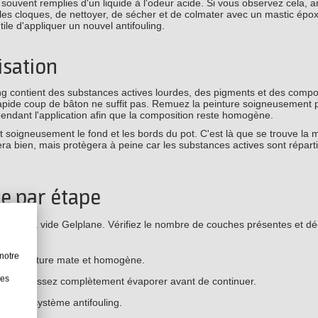
 souvent remplies d'un liquide à l'odeur acide. Si vous observez cela, a
 les cloques, de nettoyer, de sécher et de colmater avec un mastic époxy
tile d'appliquer un nouvel antifouling.
isation
ling contient des substances actives lourdes, des pigments et des comp
rapide coup de bâton ne suffit pas. Remuez la peinture soigneusement
endant l'application afin que la composition reste homogène.
nt soigneusement le fond et les bords du pot. C'est là que se trouve la 
rera bien, mais protègera à peine car les substances actives sont répart
e par étape
attoir à vide Gelplane. Vérifiez le nombre de couches présentes et dé
notre
ir une texture mate et homogène.
les
rié. Laissez complètement évaporer avant de continuer.
t et au système antifouling.