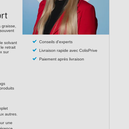
ort
 graisse,
 souvent
Conseils d'experts
de solvant
e retrait
Livraison rapide avec ColisPrive
x sur
Paiement après livraison
ings
produits
mplet
ux autres.
sur une
hérence.