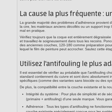
La cause la plus fréquente : 
La grande majorité des problèmes d'adhérence provient d'u
la cire, les matériaux anciens décollés ou un support trop 
mal en pratique.
Vérifiez toujours que la coque est entièrement dégraissé
et travaillez-le soigneusement dans tous les recoins. Ponc
des anciennes couches, 120-180 comme préparation pour le 
lequel le film de peinture peut accrocher. Sautez cette étap
Utilisez l'antifouling le plus a
Il est essentiel de vérifier au préalable que l'antifouling c
standard contiennent du cuivre et sont donc absolument in
spécifiques (comme des variantes sans biocide ou des sy
De plus, la compatibilité entre la couche existante et la no
Intégrité du système : Pour plus de simplicité et de sé
(primaire + antifouling) d'une seule marque. Vous gar
Adhérence : Tous les types d'antifouling ne fonctionnen
couche existante spécialement conçue pour les systè