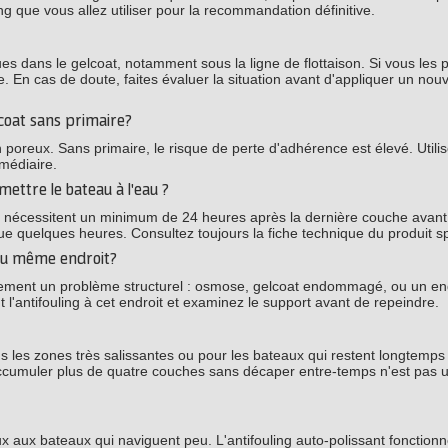
ng que vous allez utiliser pour la recommandation définitive.
es dans le gelcoat, notamment sous la ligne de flottaison. Si vous les 
que. En cas de doute, faites évaluer la situation avant d'appliquer un nouv
elcoat sans primaire?
poreux. Sans primaire, le risque de perte d'adhérence est élevé. Utili
médiaire.
mettre le bateau à l'eau ?
ngs nécessitent un minimum de 24 heures après la dernière couche avant
que quelques heures. Consultez toujours la fiche technique du produit sp
 au même endroit?
ablement un problème structurel : osmose, gelcoat endommagé, ou un en
t l'antifouling à cet endroit et examinez le support avant de repeindre.
s les zones très salissantes ou pour les bateaux qui restent longtemps 
Accumuler plus de quatre couches sans décaper entre-temps n'est pas
eux aux bateaux qui naviguent peu. L'antifouling auto-polissant fonction