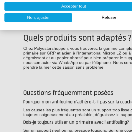
Remuez bien l'antifouling avant utilisation et maintene
Accepter tout
Travaillez dans les bonnes conditions : minimum 10 deg
Non, ajuster
Refuser
Respectez les temps de séchage entre les couches tels
Quels produits sont adaptés ?
Chez Polyestershoppen, vous trouverez la gamme complète
primaire sur GRP et acier, à l'International Micron LZ ou à 
dégraissant et au papier abrasif pour bien préparer le su
nous contacter via WhatsApp ou par téléphone. Nous sero
prendre la mer cette saison sans problème.
Questions fréquemment posées
Pourquoi mon antifouling n'adhère-t-il pas sur la couch
Les causes les plus fréquentes sont un support trop lisse
toujours soigneusement au préalable, dégraissez le suppor
Dois-je toujours utiliser un primaire avec l'antifouling?
Sur un support neuf ou nu, presque toujours. Sur une couc