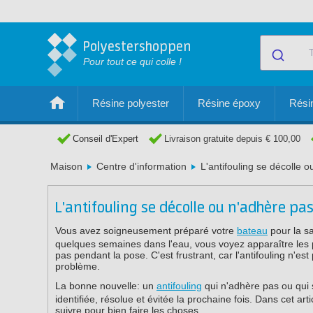
Polyestershoppen
Pour tout ce qui colle !
Résine polyester
Résine époxy
Résin
Conseil d'Expert
Livraison gratuite depuis € 100,00
Maison
Centre d'information
L'antifouling se décolle 
L'antifouling se décolle ou n'adhère pa
Vous avez soigneusement préparé votre
bateau
pour la sa
quelques semaines dans l'eau, vous voyez apparaître les pr
pas pendant la pose. C'est frustrant, car l'antifouling n'
problème.
La bonne nouvelle: un
antifouling
qui n'adhère pas ou qui 
identifiée, résolue et évitée la prochaine fois. Dans cet a
suivre pour bien faire les choses.