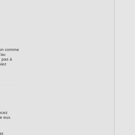
ocon comme
'au
z pas à
siez
ncez
e eux.
as