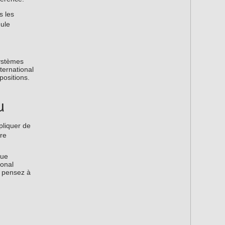
s les
eule
systèmes
ternational
positions.
u
pliquer de
ure
que
ional
le pensez à