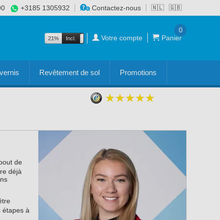
90
+3185 1305932
Contactez-nous
🇳🇱
🇬🇧
0
Votre compte
Panier
21%
Incl.
Excl.
vernis
Revêtement de sol
Promotions
bout de
re déjà
ans
être
s étapes à