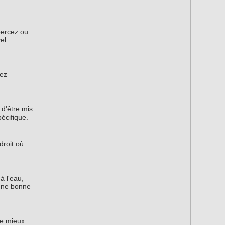
percez ou
el
sez
 d'être mis
écifique.
droit où
à l'eau,
 une bonne
ne mieux