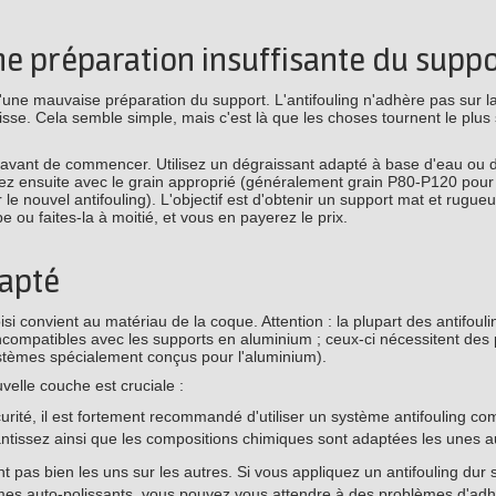
une préparation insuffisante du supp
ne mauvaise préparation du support. L'antifouling n'adhère pas sur la
lisse. Cela semble simple, mais c'est là que les choses tournent le plus
e avant de commencer. Utilisez un dégraissant adapté à base d'eau ou 
ez ensuite avec le grain approprié (généralement grain P80-P120 pour l
nouvel antifouling). L'objectif est d'obtenir un support mat et rugueu
e ou faites-la à moitié, et vous en payerez le prix.
dapté
hoisi convient au matériau de la coque. Attention : la plupart des antifoul
compatibles avec les supports en aluminium ; ceux-ci nécessitent des 
stèmes spécialement conçus pour l'aluminium).
uvelle couche est cruciale :
curité, il est fortement recommandé d'utiliser un système antifouling co
antissez ainsi que les compositions chimiques sont adaptées les unes a
t pas bien les uns sur les autres. Si vous appliquez un antifouling dur 
mes auto-polissants, vous pouvez vous attendre à des problèmes d'ad