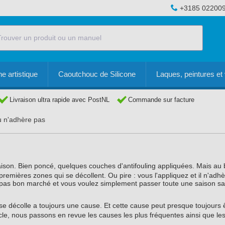
+3185 02200
e artistique
Caoutchouc de Silicone
Laques, peintures et 
Livraison ultra rapide avec PostNL
Commande sur facture
ou n'adhère pas
s
ison. Bien poncé, quelques couches d'antifouling appliquées. Mais au 
emières zones qui se décollent. Ou pire : vous l'appliquez et il n'adhè
est pas bon marché et vous voulez simplement passer toute une saison s
se décolle a toujours une cause. Et cette cause peut presque toujours 
rticle, nous passons en revue les causes les plus fréquentes ainsi que le