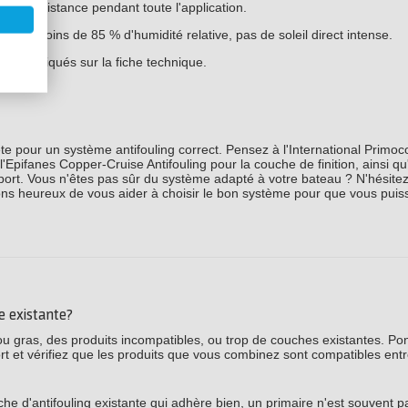
z la consistance pendant toute l'application.
rés, moins de 85 % d'humidité relative, pas de soleil direct intense.
 qu'indiqués sur la fiche technique.
 pour un système antifouling correct. Pensez à l'International Prim
l'Epifanes Copper-Cruise Antifouling pour la couche de finition, ainsi qu
pport. Vous n'êtes pas sûr du système adapté à votre bateau ? N'hésite
ns heureux de vous aider à choisir le bon système pour que vous puis
e existante?
 ou gras, des produits incompatibles, ou trop de couches existantes. Po
t et vérifiez que les produits que vous combinez sont compatibles entr
he d'antifouling existante qui adhère bien, un primaire n'est souvent p