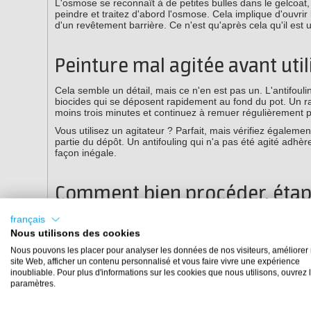
L'osmose se reconnaît à de petites bulles dans le gelcoat,
peindre et traitez d'abord l'osmose. Cela implique d'ouvrir
d'un revêtement barrière. Ce n'est qu'après cela qu'il est u
Peinture mal agitée avant util
Cela semble un détail, mais ce n'en est pas un. L'antifou
biocides qui se déposent rapidement au fond du pot. Un 
moins trois minutes et continuez à remuer régulièrement p
Vous utilisez un agitateur ? Parfait, mais vérifiez égaleme
partie du dépôt. Un antifouling qui n'a pas été agité adhè
façon inégale.
Comment bien procéder, étap
Retirez complètement les couches décollées avec un gr
français
vous pouvez construire par-dessus ou devez décaper.
Nous utilisons des cookies
Nous pouvons les placer pour analyser les données de nos visiteurs, améliorer 
Poncez le support avec le grain adapté jusqu'à obten
site Web, afficher un contenu personnalisé et vous faire vivre une expérience
inoubliable. Pour plus d'informations sur les cookies que nous utilisons, ouvrez 
Dégraissez soigneusement avec un dégraissant approp
paramètres.
Appliquez le primaire approprié, adapté à votre suppor