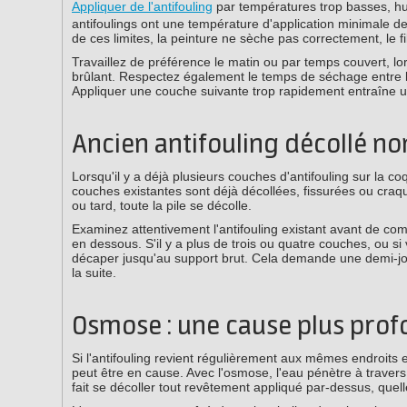
Appliquer de l'antifouling
par températures trop basses, hum
antifoulings ont une température d'application minimale d
de ces limites, la peinture ne sèche pas correctement, le
Travaillez de préférence le matin ou par temps couvert, lo
brûlant. Respectez également le temps de séchage entre le
Appliquer une couche suivante trop rapidement entraîne u
Ancien antifouling décollé no
Lorsqu'il y a déjà plusieurs couches d'antifouling sur la c
couches existantes sont déjà décollées, fissurées ou craque
ou tard, toute la pile se décolle.
Examinez attentivement l'antifouling existant avant de 
en dessous. S'il y a plus de trois ou quatre couches, ou si 
décaper jusqu'au support brut. Cela demande une demi-jou
la suite.
Osmose : une cause plus pro
Si l'antifouling revient régulièrement aux mêmes endroits
peut être en cause. Avec l'osmose, l'eau pénètre à traver
fait se décoller tout revêtement appliqué par-dessus, quell