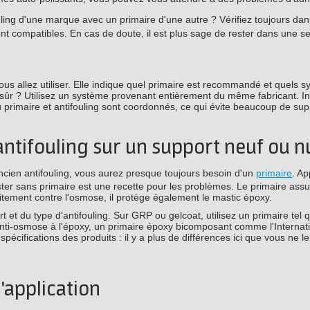
ng d'une marque avec un primaire d'une autre ? Vérifiez toujours dan
t compatibles. En cas de doute, il est plus sage de rester dans une s
vous allez utiliser. Elle indique quel primaire est recommandé et quels 
sûr ? Utilisez un système provenant entièrement du même fabricant. In
rimaire et antifouling sont coordonnés, ce qui évite beaucoup de sup
 antifouling sur un support neuf ou n
ncien antifouling, vous aurez presque toujours besoin d'un
primaire
. Ap
yester sans primaire est une recette pour les problèmes. Le primaire ass
traitement contre l'osmose, il protège également le mastic époxy.
et du type d'antifouling. Sur GRP ou gelcoat, utilisez un primaire tel 
 anti-osmose à l'époxy, un primaire époxy bicomposant comme l'Internat
 spécifications des produits : il y a plus de différences ici que vous ne 
'application