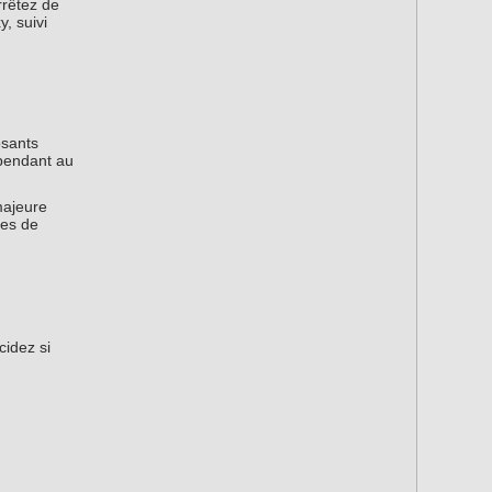
rrêtez de
, suivi
osants
 pendant au
majeure
ies de
cidez si