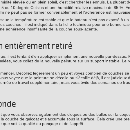
idité élevée ou en plein soleil, c'est chercher les ennuis. La plupart d
e 5 ou 10 degrés Celsius et une humidité relative maximale de 85 %. E
 film ne peut pas se former convenablement et l'adhérence est mauvaise
rsque la température est stable et que le bateau n'est pas exposé à un 
s couches : il est indiqué dans la fiche technique pour une bonne rais
ne adhérence insuffisante de la couche sous-jacente.
n entièrement retiré
oque, il est tentant d'en appliquer simplement une nouvelle par-dessus. M
lées, vous collez de la nouvelle peinture sur un support instable. Le rés
commencer. Décollez légèrement un peu et voyez combien de couches se
vous voyez que la peinture se décolle ou s'écaille déjà, il est judicieux 
rnée de travail supplémentaire, mais vous évite des semaines de frust
fonde
 et que vous observez également des cloques ou des bulles sur la coqu
s la couche de gelcoat et s'accumule sous la surface. Cela crée une pre
e que soit la qualité du ponçage et de l'apprêt.