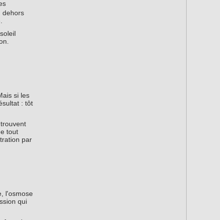
es
n dehors
.
soleil
on.
ais si les
ultat : tôt
 trouvent
de tout
ration par
e, l'osmose
ssion qui