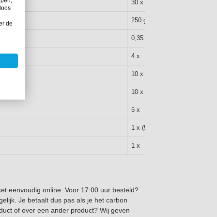
lpen,
2
30 x 125 cm (0,38 m
)
loos
250 gram
er de
0,35 kg
4 x
10 x
10 x
5 x
1 x (5 in totaal)
1 x
ket eenvoudig online. Voor 17:00 uur besteld?
lijk. Je betaalt dus pas als je het carbon
roduct of over een ander product? Wij geven