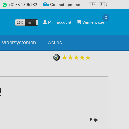
+3185 1305932
Contact opnemen
🇫🇷
🇬🇧
0
Mijn account
Winkelwagen
21%
Incl.
Excl.
Vloersystemen
Acties
Prijs