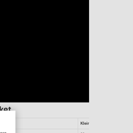
ket
Klein