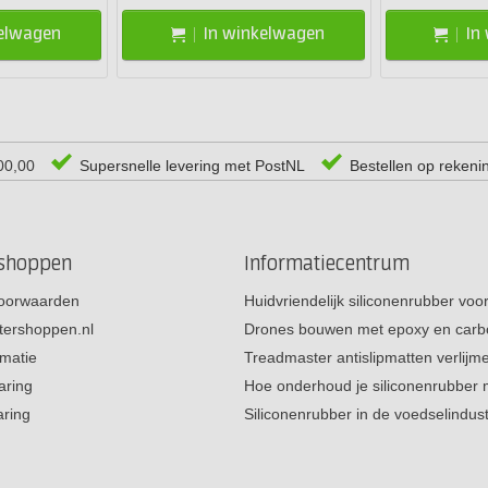
kelwagen
In winkelwagen
In
00,00
Supersnelle levering met PostNL
Bestellen op rekeni
rshoppen
Informatiecentrum
oorwaarden
Huidvriendelijk siliconenrubber vo
tershoppen.nl
Drones bouwen met epoxy en carb
rmatie
Treadmaster antislipmatten verlij
aring
Hoe onderhoud je siliconenrubber
aring
Siliconenrubber in de voedselindus