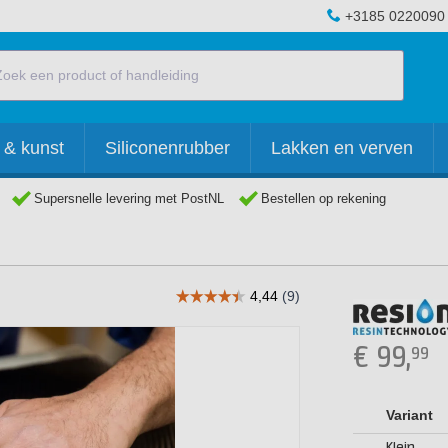
+3185 0220090
 & kunst
Siliconenrubber
Lakken en verven
Supersnelle levering met PostNL
Bestellen op rekening
€
99,
99
Variant