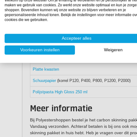
Welkom op onze website! Om je ervaring te verbeteren en je persoonlijker te he
2
Carbonweefsel keper (240 gr/m
)
maken we gebruik van cookies. Zo werkt onze website optimaal en kun je zorge
shoppen. Bovendien kunnen wij onze website zo blijven verbeteren en je
RESION EP Colorshield
gepersonaliseerde inhoud tonen. Bekijk de instellingen voor meer informatie ov
cookies die we gebruiken.
RESION Super Clear Epoxy
(impregneer en coatinghars)
Mengbekers 650 ml
Accepteer alles
Nitril handschoenen
Voorkeuren instellen
Weigeren
Mengspatels
Platte kwasten
Schuurpapier
(korrel P120, P400, P800, P1200, P2000)
Polijstpasta High Gloss 250 ml
Meer informatie
Bij Polyestershoppen bestel je het carbon skinning pak
Vandaag verzonden. Achteraf betalen is bij ons ook moge
skinning pakket in huis hebt. Heb je vragen over dit p