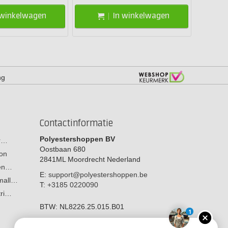
 winkelwagen
In winkelwagen
ng
Contactinformatie
Polyestershoppen BV
or…
Oostbaan 680
on
2841ML
Moordrecht
Nederland
men…
E:
support@polyestershoppen.be
 mall…
T:
+3185 0220090
tri…
BTW:
NL8226.25.015.B01
1