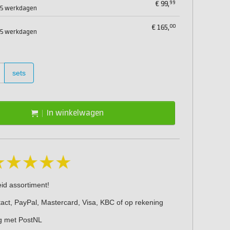
99
€
99,
2-5 werkdagen
00
€
165,
2-5 werkdagen
sets
In winkelwagen
eid assortiment!
act, PayPal, Mastercard, Visa, KBC of op rekening
g met PostNL