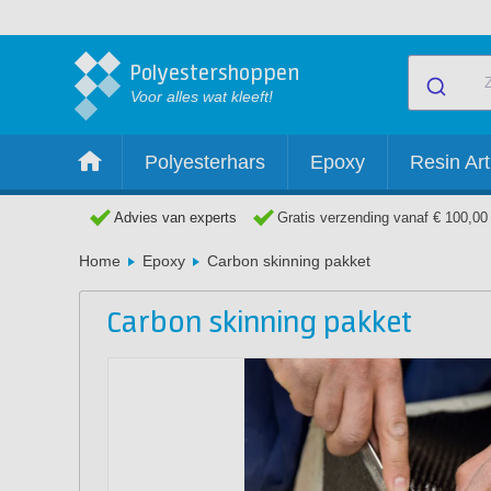
Polyestershoppen
Voor alles wat kleeft!
Polyesterhars
Epoxy
Resin Art
Advies van experts
Gratis verzending vanaf € 100,00
Home
Epoxy
Carbon skinning pakket
Carbon skinning pakket