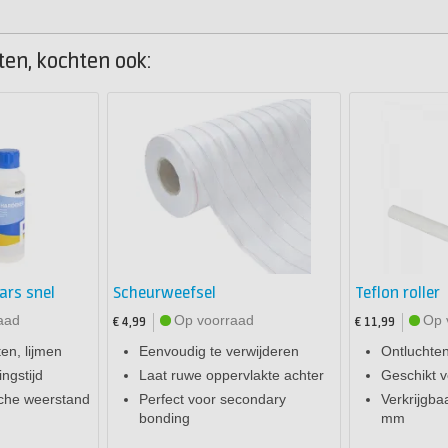
ten, kochten ook:
ars snel
Scheurweefsel
Teflon roller
aad
Op voorraad
Op 
€ 4,99
€ 11,99
en, lijmen
Eenvoudig te verwijderen
Ontluchten
ngstijd
Laat ruwe oppervlakte achter
Geschikt 
che weerstand
Perfect voor secondary
Verkrijgba
bonding
mm