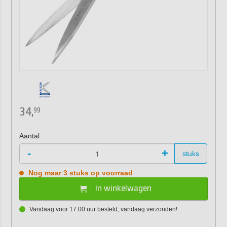
34,
99
Aantal
-
+
stuks
Nog maar 3 stuks op voorraad
In winkelwagen
Vandaag voor 17:00 uur besteld, vandaag verzonden!