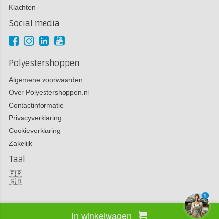
Klachten
Social media
Polyestershoppen
Algemene voorwaarden
Over Polyestershoppen.nl
Contactinformatie
Privacyverklaring
Cookieverklaring
Zakelijk
Taal
🇫🇷
🇬🇧
1
In winkelwagen
Copyright 2026 Polyestershoppen bv