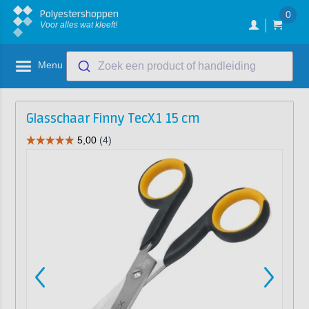
Polyestershoppen
0
Voor alles wat kleeft!
Menu
Zoek een product of handleiding
Glasschaar Finny TecX1 15 cm