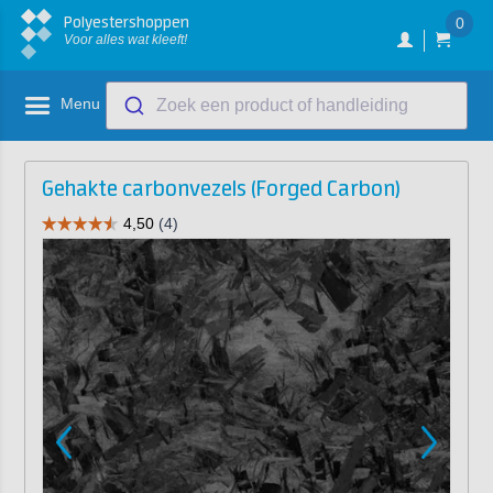
Polyestershoppen
0
Voor alles wat kleeft!
Menu
Zoek een product of handleiding
Gehakte carbonvezels (Forged Carbon)