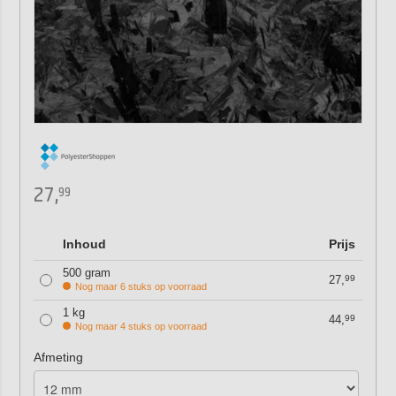
27,
99
Inhoud
Prijs
500 gram
27,
99
Nog maar 6 stuks op voorraad
1 kg
44,
99
Nog maar 4 stuks op voorraad
Afmeting