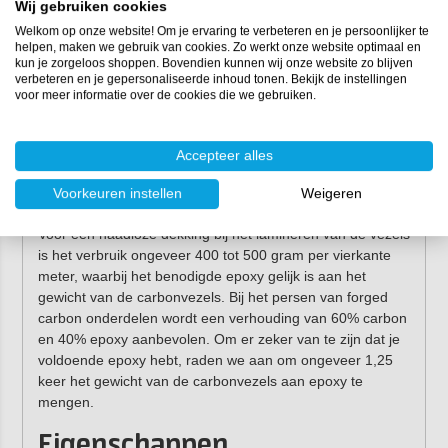
carbonvezels
Wij gebruiken cookies
Welkom op onze website! Om je ervaring te verbeteren en je persoonlijker te
Om forged carbon te maken kun je gebruik maken van
helpen, maken we gebruik van cookies. Zo werkt onze website optimaal en
kun je zorgeloos shoppen. Bovendien kunnen wij onze website zo blijven
één van de onderstaande harsen:
verbeteren en je gepersonaliseerde inhoud tonen. Bekijk de instellingen
voor meer informatie over de cookies die we gebruiken.
Universele epoxyhars snel
Universele epoxyhars langzaam
Winterepoxy
Accepteer alles
Polyesterhars
Voorkeuren instellen
Weigeren
Vinylesterhars
Voor een naadloze dekking bij het lamineren van de vezels
is het verbruik ongeveer 400 tot 500 gram per vierkante
meter, waarbij het benodigde epoxy gelijk is aan het
gewicht van de carbonvezels. Bij het persen van forged
carbon onderdelen wordt een verhouding van 60% carbon
en 40% epoxy aanbevolen. Om er zeker van te zijn dat je
voldoende epoxy hebt, raden we aan om ongeveer 1,25
keer het gewicht van de carbonvezels aan epoxy te
mengen.
Eigenschappen