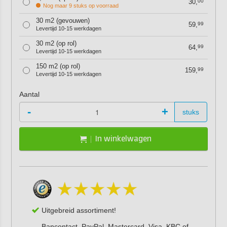
30,
00
Nog maar 9 stuks op voorraad
30 m2 (gevouwen)
59,
99
Levertijd 10-15 werkdagen
30 m2 (op rol)
64,
99
Levertijd 10-15 werkdagen
150 m2 (op rol)
159,
99
Levertijd 10-15 werkdagen
Aantal
-
+
stuks
In winkelwagen
Uitgebreid assortiment!
Bancontact, PayPal, Mastercard, Visa, KBC of