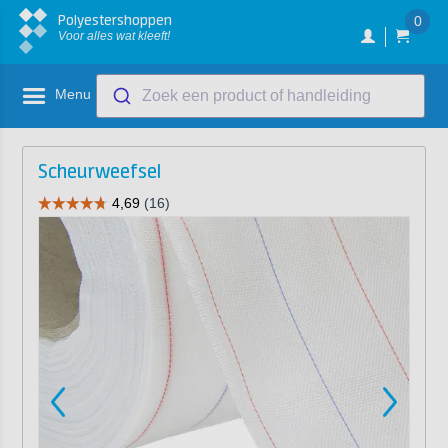
Polyestershoppen
0
Voor alles wat kleeft!
Menu
Zoek een product of handleiding
Scheurweefsel