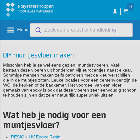
Polyestershoppen
0
Voor alles wat kleeft!
Menu
Zoek een product of handleiding
DIY muntjesvloer maken
Misschien heb je ze wel eens gezien, muntjesvloeren. Vaak
bestaan deze vloeren uit honderden vijf eurocentjes naast elkaar.
Sommige mensen maken zelfs patronen met de kleurverschillen
die in de muntjes zitten. Leuke locaties voor een centenvloer zijn de
WC, de keuken of de badkamer. Het voordeel van een vloer
gemaakt van epoxy is ook dat deze vloeren zeer eenvoudig schoon
te houden zijn en dat ze er natuurlijk super uniek uitzien!
Wat heb je nodig voor een
muntjesvloer?
RESION UV Epoxy Resin