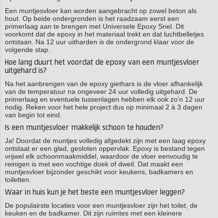
Een muntjesvloer kan worden aangebracht op zowel beton als
hout. Op beide ondergronden is het raadzaam eerst een
primerlaag aan te brengen met Universele Epoxy Snel. Dit
voorkomt dat de epoxy in het materiaal trekt en dat luchtbelletjes
ontstaan. Na 12 uur uitharden is de ondergrond klaar voor de
volgende stap.
Hoe lang duurt het voordat de epoxy van een muntjesvloer
uitgehard is?
Na het aanbrengen van de epoxy giethars is de vloer afhankelijk
van de temperatuur na ongeveer 24 uur volledig uitgehard. De
primerlaag en eventuele tussenlagen hebben elk ook zo'n 12 uur
nodig. Reken voor het hele project dus op minimaal 2 à 3 dagen
van begin tot eind.
Is een muntjesvloer makkelijk schoon te houden?
Ja! Doordat de muntjes volledig afgedekt zijn met een laag epoxy
ontstaat er een glad, gesloten oppervlak. Epoxy is bestand tegen
vrijwel elk schoonmaakmiddel, waardoor de vloer eenvoudig te
reinigen is met een vochtige doek of dweil. Dat maakt een
muntjesvloer bijzonder geschikt voor keukens, badkamers en
toiletten.
Waar in huis kun je het beste een muntjesvloer leggen?
De populairste locaties voor een muntjesvloer zijn het toilet, de
keuken en de badkamer. Dit zijn ruimtes met een kleinere