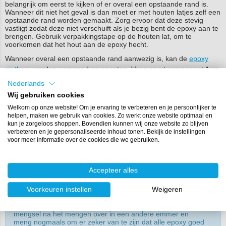
belangrijk om eerst te kijken of er overal een opstaande rand is.
Wanneer dit niet het geval is dan moet er met houten latjes zelf een
opstaande rand worden gemaakt. Zorg ervoor dat deze stevig
vastligt zodat deze niet verschuift als je bezig bent de epoxy aan te
brengen. Gebruik verpakkingstape op de houten lat, om te
voorkomen dat het hout aan de epoxy hecht.
Wanneer overal een opstaande rand aanwezig is, kan de
epoxy
giethars
worden gemengd en gegoten. Voeg eerst component A en
B samen in een 100:60 verhouding (weeg de componenten
Nederlands
zorgvuldig af voor een optimaal eindresultaat).
RESION UV Epoxy
Wij gebruiken cookies
resin
is zeer goed bestand tegen UV licht, je hoeft bij gebruik van
Welkom op onze website! Om je ervaring te verbeteren en je persoonlijker te
deze epoxy dus geen UV-stabilisator toe te voegen! Meng de twee
helpen, maken we gebruik van cookies. Zo werkt onze website optimaal en
componenten gedurende twee minuten grondig in een mengbeker
kun je zorgeloos shoppen. Bovendien kunnen wij onze website zo blijven
of emmer en vergeet de wand en onderkant van de beker niet.
verbeteren en je gepersonaliseerde inhoud tonen. Bekijk de instellingen
Wanneer je de epoxyhars goed hebt gemengd, kun je beginnen
voor meer informatie over de cookies die we gebruiken.
met het gieten. Zorg er voor dat je de epoxy goed verspreid en dat
het overal ongeveer 5 millimeter dik is. Je kunt voor het
verspreiden gebruik maken van een
lamineerspatel
.
Accepteer alles
Als de epoxyhars is aangebracht, zal de vloer, afhankelijk van de
temperatuur, na ongeveer 24 uur volledig uitgehard zijn.
Voorkeuren instellen
Weigeren
Tip
: meng de epoxy zorgvuldig door goed langs de bodem
en wand van de beker of emmer te schrapen. Giet het
mengsel na het mengen over in een andere emmer en
meng nogmaals om er zeker van te zijn dat alle epoxy goed