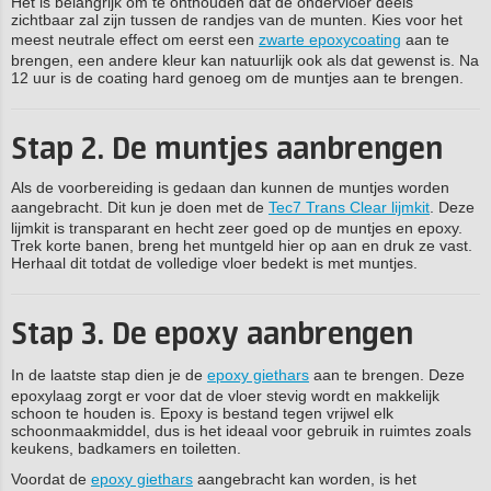
Het is belangrijk om te onthouden dat de ondervloer deels
zichtbaar zal zijn tussen de randjes van de munten. Kies voor het
meest neutrale effect om eerst een
zwarte epoxycoating
aan te
brengen, een andere kleur kan natuurlijk ook als dat gewenst is. Na
12 uur is de coating hard genoeg om de muntjes aan te brengen.
Stap 2. De muntjes aanbrengen
Als de voorbereiding is gedaan dan kunnen de muntjes worden
aangebracht. Dit kun je doen met de
Tec7 Trans Clear lijmkit
. Deze
lijmkit is transparant en hecht zeer goed op de muntjes en epoxy.
Trek korte banen, breng het muntgeld hier op aan en druk ze vast.
Herhaal dit totdat de volledige vloer bedekt is met muntjes.
Stap 3. De epoxy aanbrengen
In de laatste stap dien je de
epoxy giethars
aan te brengen. Deze
epoxylaag zorgt er voor dat de vloer stevig wordt en makkelijk
schoon te houden is. Epoxy is bestand tegen vrijwel elk
schoonmaakmiddel, dus is het ideaal voor gebruik in ruimtes zoals
keukens, badkamers en toiletten.
Voordat de
epoxy giethars
aangebracht kan worden, is het