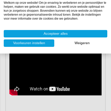
Weeftype:
vierkantweefsel
Welkom op onze website! Om je ervaring te verbeteren en je persoonlijker te
Weefselbreedte:
180 mm
helpen, maken we gebruik van cookies. Zo werkt onze website optimaal en
Geschikte harssystemen:
polyesterhars
,
vinylesterhars
kun je zorgeloos shoppen. Bovendien kunnen wij onze website zo blijven
verbeteren en je gepersonaliseerde inhoud tonen. Bekijk de instellingen
en
epoxyhars
voor meer informatie over de cookies die we gebruiken.
Dikte bij handlamineren:
0,38 mm
2
Harsverbruik bij handlamineren:
300 gr/m
(≈ 60 gram
per strekkende meter)
Accepteer alles
Verpakking:
rol 100 lm
Voorkeuren instellen
Weigeren