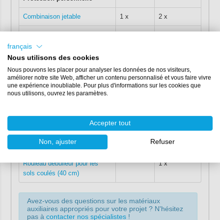
Combinaison jetable
1 x
2 x
Gants en nitrile (boîte de 100)
1 x
1 x
français
Pour appliquer l'époxy de
Nous utilisons des cookies
nivellement
Nous pouvons les placer pour analyser les données de nos visiteurs,
améliorer notre site Web, afficher un contenu personnalisé et vous faire vivre
Mélangeur à spirale
1 x
1 x
une expérience inoubliable. Pour plus d'informations sur les cookies que
nous utilisons, ouvrez les paramètres.
Truelle en acier inoxydable
1 x
2 x
Raclette avec goupille
1 x
Accepter tout
Rouleau débulleur pour les
1 x
Non, ajuster
Refuser
sols coulés (18 cm)
Rouleau débulleur pour les
1 x
sols coulés (40 cm)
Avez-vous des questions sur les matériaux
auxiliaires appropriés pour votre projet ? N'hésitez
pas à
contacter nos spécialistes
!