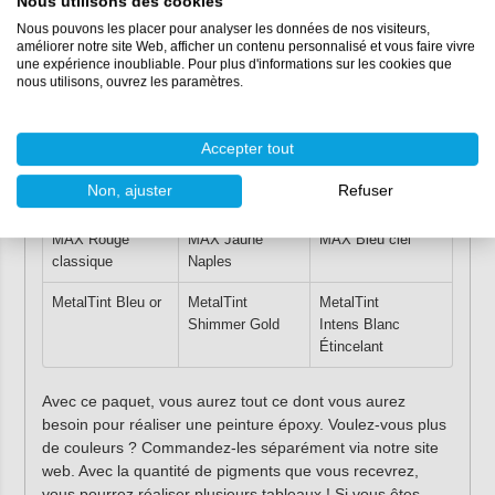
Nous utilisons des cookies
Nous pouvons les placer pour analyser les données de nos visiteurs,
améliorer notre site Web, afficher un contenu personnalisé et vous faire vivre
Vibrations d'été
Paillettes d'or
Mer bleue
une expérience inoubliable. Pour plus d'informations sur les cookies que
nous utilisons, ouvrez les paramètres.
Resi-Tint MAX
Resi-Tint
Resi-Tint MAX
Blanc Titane
MAX Blackout
Blanc Titane
Accepter tout
Resi-Tint
Resi-Tint MAX
Resi-Tint MAX
MAX Jaune citron
Marron Boston
Turquoise
Non, ajuster
Refuser
Resi-Tint
Resi-Tint
Resi-Tint
MAX Rouge
MAX Jaune
MAX Bleu ciel
classique
Naples
MetalTint Bleu or
MetalTint
MetalTint
Shimmer Gold
Intens Blanc
Étincelant
Avec ce paquet, vous aurez tout ce dont vous aurez
besoin pour réaliser une peinture époxy. Voulez-vous plus
de couleurs ? Commandez-les séparément via notre site
web. Avec la quantité de pigments que vous recevrez,
vous pourrez réaliser plusieurs tableaux ! Si vous êtes