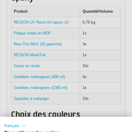
Produit
Quantité/Volume
RESION UV Resin Art époxy LV
0,75 kg
Plaque ronde en MDF
1x
Resi-Tint MAX (50 gramme)
3x
RESION MetalTint
1x
Gants en nitrile
10x
Gobelets mélangeurs (400 ml)
4x
Gobelets mélangeurs (1300 ml)
1x
Spatules à mélanger
10x
Choix des couleurs
Notre ensemble de peinture époxy est disponible dans les
français
versions suivantes :