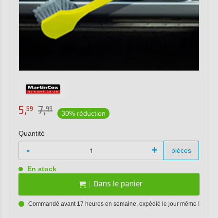
5,
7,
59
99
30% réduction
Quantité
-
+
pièces
En stock
Dans le panier
Commandé avant 17 heures en semaine, expédié le jour même !