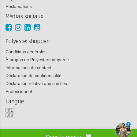
Réclamations
Médias sociaux
Polyestershoppen
Conditions générales
À propos de Polyestershoppen.fr
Informations de contact
Déclaration de confidentialité
Déclaration relative aux cookies
Professionnel
Langue
🇳🇱
🇬🇧
1
Dans le panier
Copyright 2026 Polyestershoppen bv