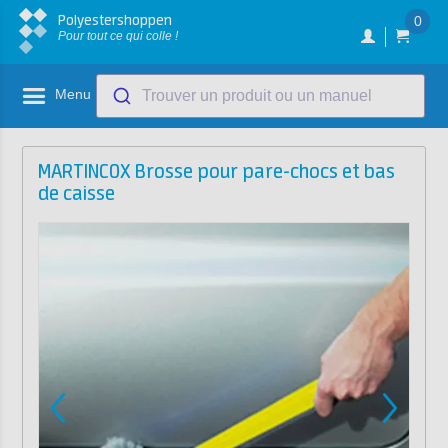
Polyestershoppen
0
Pour tout ce qui colle !
Menu
Trouver un produit ou un manuel
MARTINCOX Brosse pour pare-chocs et bas
de caisse