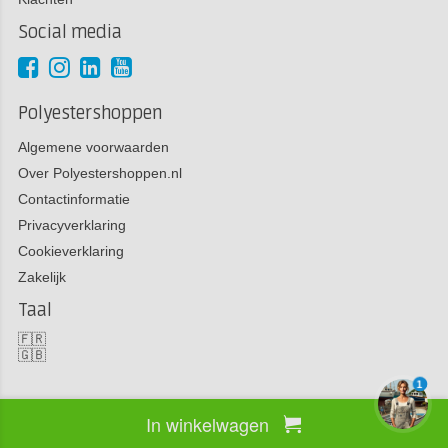
Social media
Polyestershoppen
Algemene voorwaarden
Over Polyestershoppen.nl
Contactinformatie
Privacyverklaring
Cookieverklaring
Zakelijk
Taal
🇫🇷
🇬🇧
1
In winkelwagen
Copyright 2026 Polyestershoppen bv