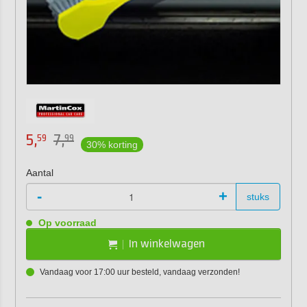
5,
7,
59
99
30% korting
Aantal
-
+
stuks
Op voorraad
In winkelwagen
Vandaag voor 17:00 uur besteld, vandaag verzonden!