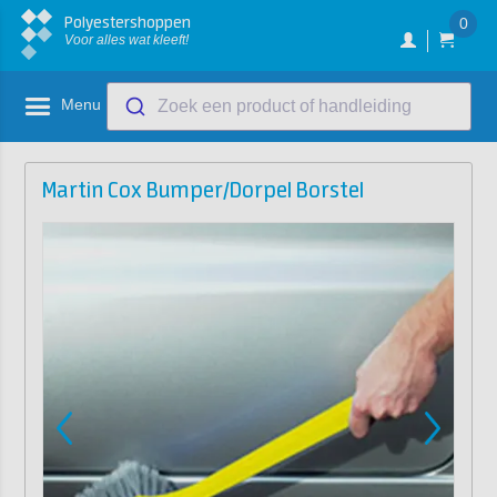
Polyestershoppen
0
Voor alles wat kleeft!
Menu
Zoek een product of handleiding
Martin Cox Bumper/Dorpel Borstel