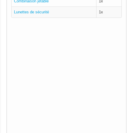
Combinaison jetable
1x
Lunettes de sécurité
1x