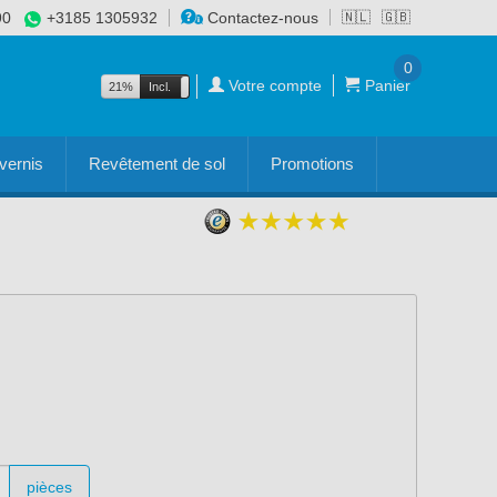
90
+3185 1305932
Contactez-nous
🇳🇱
🇬🇧
0
Votre compte
Panier
21%
Incl.
Excl.
vernis
Revêtement de sol
Promotions
pièces