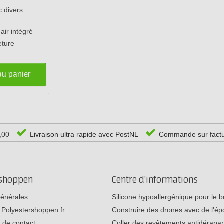
 divers
air intégré
eture
au panier
0,00
Livraison ultra rapide avec PostNL
Commande sur fact
rshoppen
Centre d'informations
générales
Silicone hypoallergénique pour le
 Polyestershoppen.fr
Construire des drones avec de l'é
 de contact
Coller des revêtements antidérap