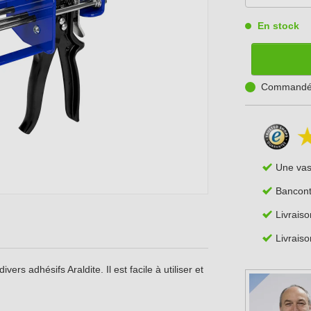
En stock
Commandé a
Une va
Bancont
Livrais
Livraiso
vers adhésifs Araldite. Il est facile à utiliser et