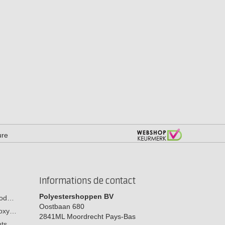
ure
Informations de contact
Polyestershoppen BV
 bod…
Oostbaan 680
poxy…
2841ML
Moordrecht
Pays-Bas
ants…