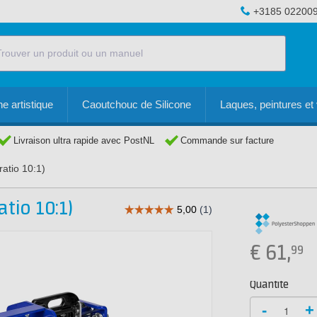
+3185 02200
e artistique
Caoutchouc de Silicone
Laques, peintures et 
Livraison ultra rapide avec PostNL
Commande sur facture
ratio 10:1)
atio 10:1)
€
61,
99
Quantité
-
+