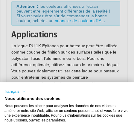
Attention : l
es couleurs affichées à l'écran
peuvent être légèrement différentes de la réalité !
Si vous voulez être sûr de commander la bonne
couleur, achetez un
nuancier de couleurs
RAL
.
Applications
La laque PU 1K Epifanes pour bateaux peut être utilisée
comme couche de finition sur des surfaces telles que le
polyester, l'acier, l'aluminium ou le bois. Pour une
adhérence optimale, utilisez toujours le primaire adéquat.
Vous pouvez également utiliser cette laque pour bateaux
pour entretenir les systèmes de peinture
monocomposants existants, quelle que soit la marque.
français
Avantages de la laque
Nous utilisons des cookies
Epifanes
Nous pouvons les placer pour analyser les données de nos visiteurs,
améliorer notre site Web, afficher un contenu personnalisé et vous faire vivre
une expérience inoubliable. Pour plus d'informations sur les cookies que
Laque bateau monocomposante brillante de haute
nous utilisons, ouvrez les paramètres.
qualité
Facile à appliquer