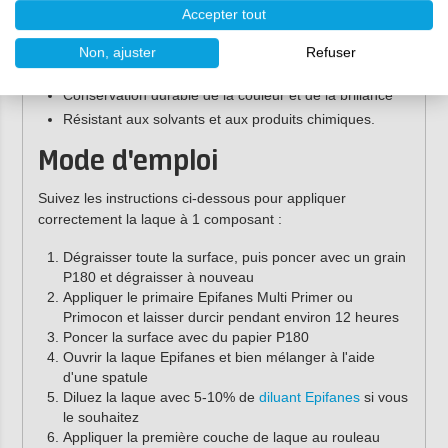
Disponible dans les couleurs standard, les couleurs
Accepter tout
RAL et les couleurs sur demande
Excellente résistance aux rayures, aux chocs et à
Non, ajuster
Refuser
l'abrasion
Conservation durable de la couleur et de la brillance
Résistant aux solvants et aux produits chimiques.
Mode d'emploi
Suivez les instructions ci-dessous pour appliquer
correctement la laque à 1 composant :
Dégraisser toute la surface, puis poncer avec un grain
P180 et dégraisser à nouveau
Appliquer le primaire Epifanes Multi Primer ou
Primocon et laisser durcir pendant environ 12 heures
Poncer la surface avec du papier P180
Ouvrir la laque Epifanes et bien mélanger à l'aide
d'une spatule
Diluez la laque avec 5-10% de
diluant Epifanes
si vous
le souhaitez
Appliquer la première couche de laque au rouleau