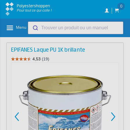
Polyestershoppen
0
Pour tout ce qui colle !
Menu
Trouver un produit ou un manuel
EPIFANES Laque PU 1K brillante