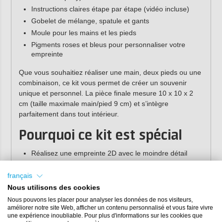
Instructions claires étape par étape (vidéo incluse)
Gobelet de mélange, spatule et gants
Moule pour les mains et les pieds
Pigments roses et bleus pour personnaliser votre
empreinte
Que vous souhaitiez réaliser une main, deux pieds ou une
combinaison, ce kit vous permet de créer un souvenir
unique et personnel. La pièce finale mesure 10 x 10 x 2
cm (taille maximale main/pied 9 cm) et s’intègre
parfaitement dans tout intérieur.
Pourquoi ce kit est spécial
Réalisez une empreinte 2D avec le moindre détail
Kit facile à utiliser pour débutants et confirmés
français
Résine époxy de haute qualité fabriquée aux Pays-Bas
Nous utilisons des cookies
Personnalisable avec des couleurs, paillettes ou
autres matériaux pour resin art
Nous pouvons les placer pour analyser les données de nos visiteurs,
améliorer notre site Web, afficher un contenu personnalisé et vous faire vivre
Cadeau parfait pour soi-même, de jeunes parents ou
une expérience inoubliable. Pour plus d'informations sur les cookies que
grands-parents