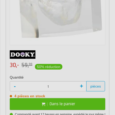
30,-
59,
99
50% réduction
Quantité
-
+
pièces
4 pièces en stock
Dans le panier
Commandé avant 17 heures en semaine, expédié le jour même !