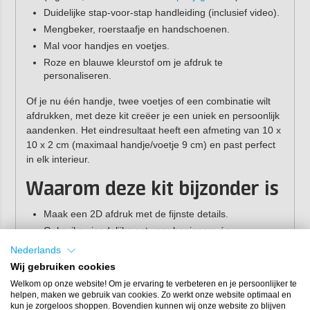
Duidelijke stap-voor-stap handleiding (inclusief video).
Mengbeker, roerstaafje en handschoenen.
Mal voor handjes en voetjes.
Roze en blauwe kleurstof om je afdruk te
personaliseren.
Of je nu één handje, twee voetjes of een combinatie wilt
afdrukken, met deze kit creëer je een uniek en persoonlijk
aandenken. Het eindresultaat heeft een afmeting van 10 x
10 x 2 cm (maximaal handje/voetje 9 cm) en past perfect
in elk interieur.
Waarom deze kit bijzonder is
Maak een 2D afdruk met de fijnste details.
Gebruiksvriendelijke set voor beginners én
gevorderden.
Nederlands
Hoogwaardige Nederlandse epoxy.
Wij gebruiken cookies
Personaliseerbaar met kleur, glitters of andere resin-
Welkom op onze website! Om je ervaring te verbeteren en je persoonlijker te
art materialen.
helpen, maken we gebruik van cookies. Zo werkt onze website optimaal en
Perfect cadeau voor jezelf, kersverse ouders, opa en
kun je zorgeloos shoppen. Bovendien kunnen wij onze website zo blijven