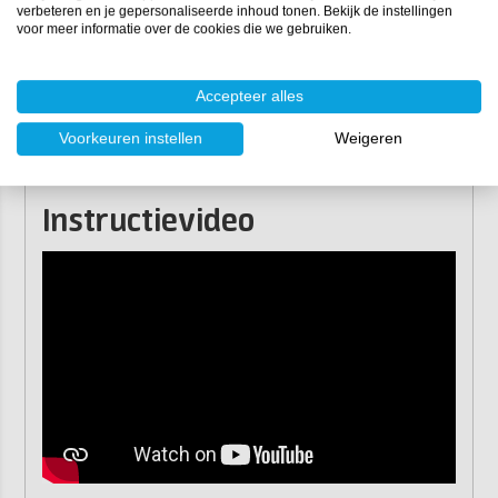
verbeteren en je gepersonaliseerde inhoud tonen. Bekijk de instellingen
oma.
voor meer informatie over de cookies die we gebruiken.
Kan op een lichtsokkeltje geplaatst worden voor extra
effect (niet inbegrepen).
Accepteer alles
Creëer een uniek en betekenisvol aandenken dat de
tederheid en liefde van de eerste jaren van je kindje
Voorkeuren instellen
Weigeren
vastlegt. Bestel vandaag nog en maak van deze kostbare
momenten een blijvende herinnering.
Instructievideo