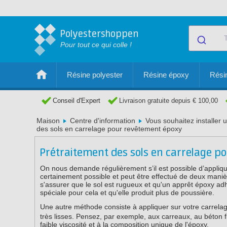
Polyestershoppen
Pour tout ce qui colle !
Résine polyester
Résine époxy
Résin
Conseil d'Expert
Livraison gratuite depuis € 100,00
Maison
Centre d'information
Vous souhaitez installer 
des sols en carrelage pour revêtement époxy
Prétraitement des sols en carrelage 
On nous demande régulièrement s’il est possible d’appliqu
certainement possible et peut être effectué de deux mani
s'assurer que le sol est rugueux et qu'un apprêt époxy ad
spéciale pour cela et qu'elle produit plus de poussière.
Une autre méthode consiste à appliquer sur votre carrela
très lisses. Pensez, par exemple, aux carreaux, au béton 
faible viscosité et à la composition unique de l'époxy.