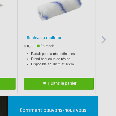
Reco
Rouleau à molleton
Balan
kg)
En stock
€ 0,99
€ 17,99
Parfait pour la résine/finitions
Pès
Prend beaucoup de résine
Préc
Disponible en 10cm et 18cm
Pile
Dans le panier
Comment pouvons-nous vous