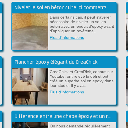
Niveler le sol en béton? Lire ici comment!
Dans certains cas, il peut s'avérer
nécessaire de niveler un sol en
béton avec un enduit d'époxy avant
d'appliquer un revêteme…
Plus d'informations
Plancher époxy élégant de CreaChick
CreaChick et CreaRick, connus sur
Youtube, ont relevé le défi et ont
créé un superbe sol en époxy dans
l
leur studio. Il y ava…
Plus d'informations
Différence entre une chape époxy et un revêtement époxy
On nous demande régulièrement