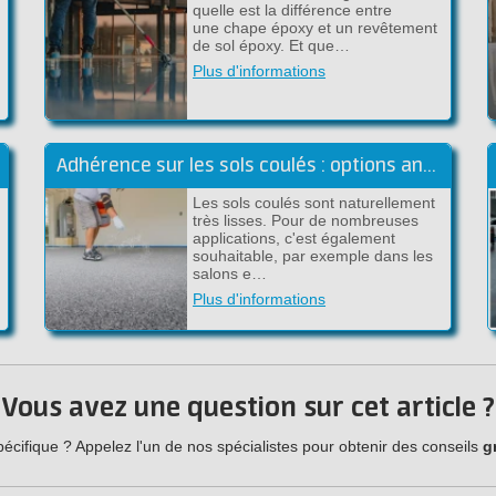
quelle est la différence entre
une chape époxy et un revêtement
de sol époxy. Et que…
Plus d'informations
Adhérence sur les sols coulés : options antidérapantes pour les sols coulés
Les sols coulés sont naturellement
très lisses. Pour de nombreuses
applications, c'est également
souhaitable, par exemple dans les
salons e…
Plus d'informations
Vous avez une question sur cet article ?
cifique ? Appelez l'un de nos spécialistes pour obtenir des conseils
g