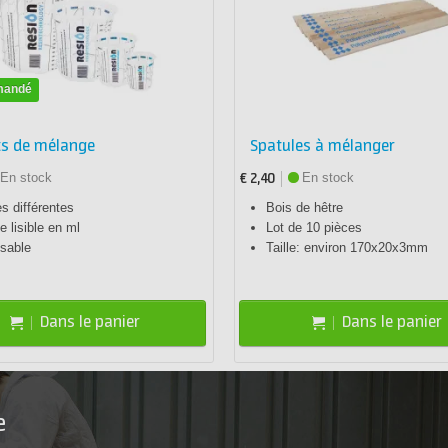
mandé
ts de mélange
Spatules à mélanger
En stock
En stock
€ 2,40
les différentes
Bois de hêtre
e lisible en ml
Lot de 10 pièces
isable
Taille: environ 170x20x3mm
Dans le panier
Dans le panier
e