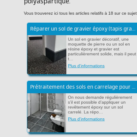
polyaspartique.
Vous trouverez ici tous les articles relatifs à 18 sur ce s
Réparer un sol de gravier époxy (tapis granulé)
Un sol en gravier décoratif, une
moquette de pierre ou un sol en
résine époxy et gravier est
particulièrement solide, mais il peut
t…
Plus d'informations
Prétraitement des sols en carrelage pour revêtement époxy
On nous demande régulièrement
s’il est possible d’appliquer un
revêtement époxy sur un sol
carrelé. La répo…
Plus d'informations