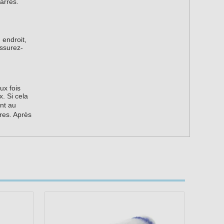
carrés.
 endroit,
assurez-
ux fois
x. Si cela
ant au
res. Après