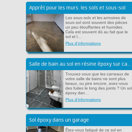
Apprêt pour les murs. les sols et sous-sol
Les sous-sols et les armoires de
sous-sol sont souvent des pièces
un peu étouffantes et humides.
Cela est souvent dû au fait que le
sol et l…
Plus d'informations
Salle de bain au sol en résine époxy sur carrelage
Trouvez-vous que les carreaux de
votre salle de bains ne sont plus
beaux, ou pire encore, avez-vous
des fuites le long des joints ? Un so
époxy dan…
Plus d'informations
Sol époxy dans un garage
Êtes-vous fatigué de ce sol en