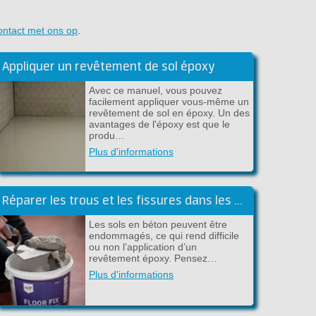
ontact met ons op
.
Appliquer un revêtement de sol époxy
Avec ce manuel, vous pouvez
facilement appliquer vous-même un
revêtement de sol en époxy. Un des
avantages de l'époxy est que le
produ…
Plus d'informations
Réparer les trous et les fissures dans les sols en ciment/béton
Les sols en béton peuvent être
endommagés, ce qui rend difficile
ou non l’application d’un
revêtement époxy. Pensez…
Plus d'informations