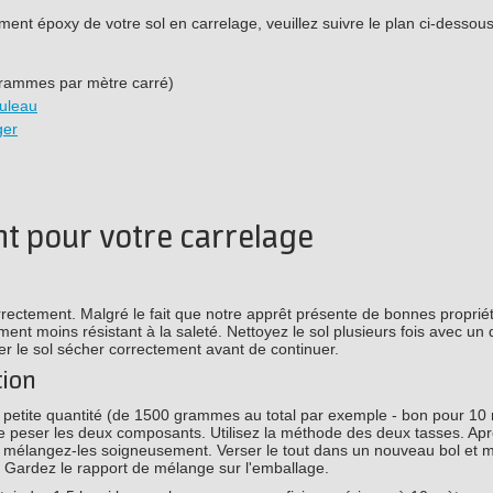
ent époxy de votre sol en carrelage, veuillez suivre le plan ci-dessous
rammes par mètre carré)
ouleau
ger
t pour votre carrelage
rrectement. Malgré le fait que notre apprêt présente de bonnes proprié
ent moins résistant à la saleté. Nettoyez le sol plusieurs fois avec un
er le sol sécher correctement avant de continuer.
tion
e petite quantité (de 1500 grammes au total par exemple - bon pour 10
e peser les deux composants. Utilisez la méthode des deux tasses. Apr
 mélangez-les soigneusement. Verser le tout dans un nouveau bol et 
. Gardez le rapport de mélange sur l'emballage.