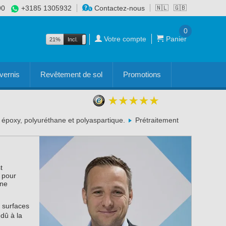
90
+3185 1305932
Contactez-nous
🇳🇱
🇬🇧
0
Votre compte
Panier
21%
Incl.
Excl.
vernis
Revêtement de sol
Promotions
s époxy, polyuréthane et polyaspartique.
Prétraitement
t
 pour
ine
 surfaces
dû à la