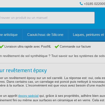
+3185 02200
e artistique
Caoutchouc de Silicone
Laques, peintures et 
Livraison ultra rapide avec PostNL
Commande sur facture
un revêtement de sol synthétique ? Tout savoir sur les systèmes de sol
pour revêtement époxy
er un revêtement époxy sur un sol carrelé. La réponse est: oui, cela es
ères. Dans certains cas, un carrelage est poncé puis nettoyé à nouveau
hère à la surface. L'inconvénient est que vous avez besoin d'une mach
ge un apprêt
époxy spécial
qui, grâce à ses propriétés, adhère bien aux
finement fini ou même aux surfaces en céramique et en verre. Cela est 