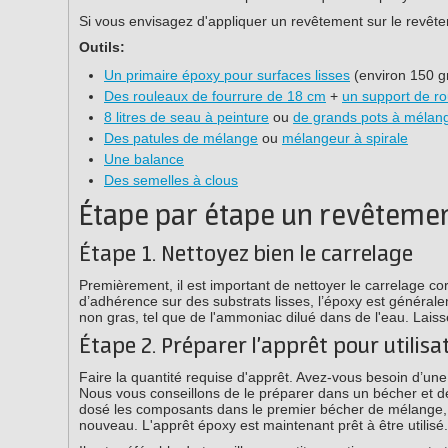
Si vous envisagez d'appliquer un revêtement sur le revêtem
Outils:
Un primaire époxy pour surfaces lisses
(environ 150 g
Des rouleaux de fourrure de 18 cm
+
un support de r
8 litres de seau à peinture
ou
de grands pots à mélan
Des patules de mélange
ou
mélangeur à spirale
Une balance
Des semelles à clous
Étape par étape un revêtemen
Étape 1. Nettoyez bien le carrelage
Premièrement, il est important de nettoyer le carrelage co
d’adhérence sur des substrats lisses, l’époxy est généralem
non gras, tel que de l'ammoniac dilué dans de l'eau. Laiss
Étape 2. Préparer l’apprêt pour utilisa
Faire la quantité requise d'apprêt. Avez-vous besoin d’un
Nous vous conseillons de le préparer dans un bécher et d
dosé les composants dans le premier bécher de mélange,
nouveau. L'apprêt époxy est maintenant prêt à être utilisé