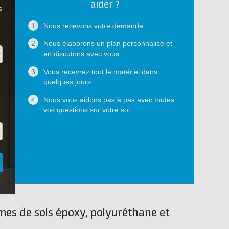
aider ?
s
1
Nous recevons votre demande
2
Nous élaborons un plan personnalisé et
en discutons avec vous
3
Vous recevrez tout le matériel dans
quelques jours
4
Nous vous aidons pas à pas avec toutes
vos questions sur votre sol
èmes de sols époxy, polyuréthane et