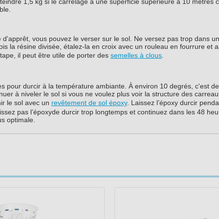
atteindre 1,5 kg si le carrelage a une superficie supérieure à 10 mètres 
ble.
t
'apprêt, vous pouvez le verser sur le sol. Ne versez pas trop dans un
 la résine divisée, étalez-la en croix avec un rouleau en fourrure et 
tape, il peut être utile de porter des
semelles à clous
.
ures pour durcir à la température ambiante. À environ 10 degrés, c'est de
uer à niveler le sol si vous ne voulez plus voir la structure des carreau
r le sol avec un
revêtement de sol époxy
. Laissez l’époxy durcir pend
issez pas l’époxyde durcir trop longtemps et continuez dans les 48 heu
us optimale.