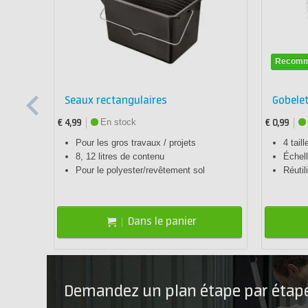
Recom
Seaux rectangulaires
Gobele
En stock
€ 4,99
€ 0,99
ide
Pour les gros travaux / projets
4 tail
8, 12 litres de contenu
Échell
Pour le polyester/revêtement sol
Réutil
Dans le panier
Demandez un plan étape par étap