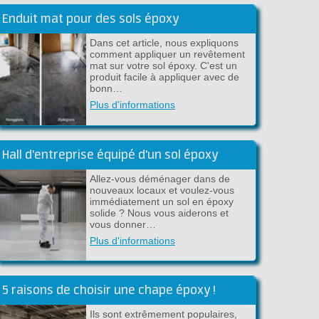
Enduit mat pour des sols époxy
Dans cet article, nous expliquons
comment appliquer un revêtement
mat sur votre sol époxy. C'est un
produit facile à appliquer avec de
bonn…
Plus d'informations
Hall d'entreprise équipé d'un sol époxy
Allez-vous déménager dans de
nouveaux locaux et voulez-vous
immédiatement un sol en époxy
solide ? Nous vous aiderons et
vous donner…
Plus d'informations
5 raisons de choisir une chape époxy !
Ils sont extrêmement populaires,