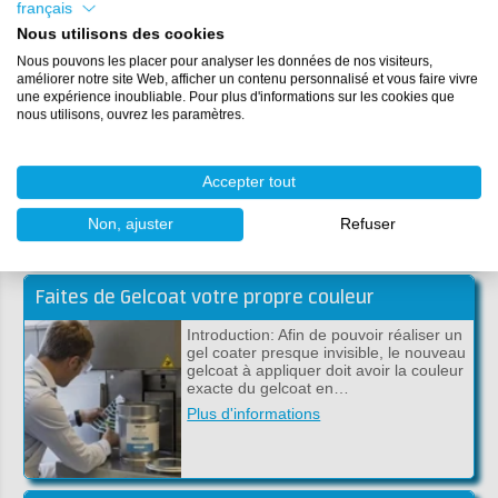
français
Nous utilisons des cookies
Nous pouvons les placer pour analyser les données de nos visiteurs,
améliorer notre site Web, afficher un contenu personnalisé et vous faire vivre
Finition en métal et plastique avec une laque DD à 2 composants
une expérience inoubliable. Pour plus d'informations sur les cookies que
nous utilisons, ouvrez les paramètres.
Pour finir une surface avec de la laque
DD, vous pouvez le faire à l'extérieur à
partir d'une température d'au moins 10
degré…
Accepter tout
Plus d'informations
Non, ajuster
Refuser
Faites de Gelcoat votre propre couleur
Introduction: Afin de pouvoir réaliser un
gel coater presque invisible, le nouveau
gelcoat à appliquer doit avoir la couleur
exacte du gelcoat en…
Plus d'informations