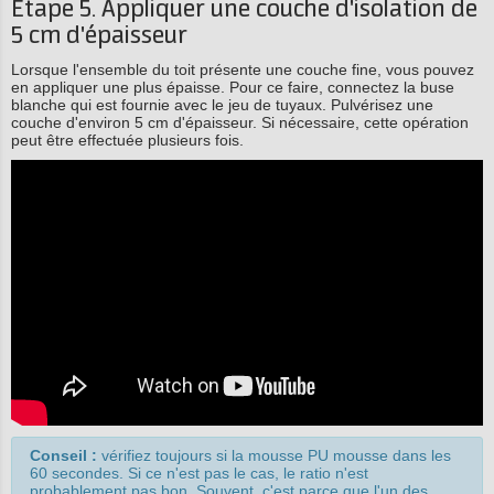
Étape 5. Appliquer une couche d'isolation de
5 cm d'épaisseur
Lorsque l'ensemble du toit présente une couche fine, vous pouvez
en appliquer une plus épaisse. Pour ce faire, connectez la buse
blanche qui est fournie avec le jeu de tuyaux. Pulvérisez une
couche d'environ 5 cm d'épaisseur. Si nécessaire, cette opération
peut être effectuée plusieurs fois.
Conseil :
vérifiez toujours si la mousse PU mousse dans les
60 secondes. Si ce n'est pas le cas, le ratio n'est
probablement pas bon. Souvent, c'est parce que l'un des