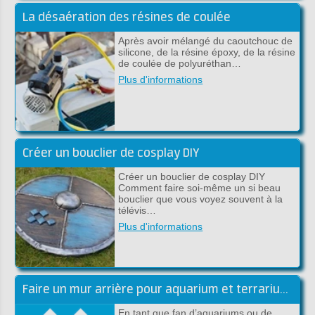
La désaération des résines de coulée
Après avoir mélangé du caoutchouc de
silicone, de la résine époxy, de la résine
de coulée de polyuréthan…
Plus d'informations
Créer un bouclier de cosplay DIY
Créer un bouclier de cosplay DIY
Comment faire soi-même un si beau
bouclier que vous voyez souvent à la
télévis…
Plus d'informations
Faire un mur arrière pour aquarium et terrarium en époxy DIY
En tant que fan d’aquariums ou de