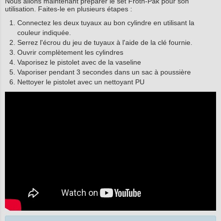
Nous allons maintenant préparer le set Froth-Pak pour son
utilisation. Faites-le en plusieurs étapes :
Connectez les deux tuyaux au bon cylindre en utilisant la
couleur indiquée.
Serrez l'écrou du jeu de tuyaux à l'aide de la clé fournie.
Ouvrir complètement les cylindres
Vaporisez le pistolet avec de la vaseline
Vaporiser pendant 3 secondes dans un sac à poussière
Nettoyer le pistolet avec un nettoyant PU