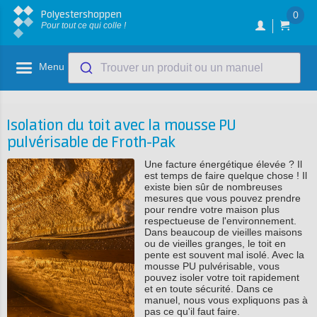
Polyestershoppen
0
Pour tout ce qui colle !
Menu
Trouver un produit ou un manuel
Isolation du toit avec la mousse PU
pulvérisable de Froth-Pak
Une facture énergétique élevée ? Il
est temps de faire quelque chose ! Il
existe bien sûr de nombreuses
mesures que vous pouvez prendre
pour rendre votre maison plus
respectueuse de l'environnement.
Dans beaucoup de vieilles maisons
ou de vieilles granges, le toit en
pente est souvent mal isolé. Avec la
mousse PU pulvérisable, vous
pouvez isoler votre toit rapidement
et en toute sécurité. Dans ce
manuel, nous vous expliquons pas à
pas ce qu'il faut faire.