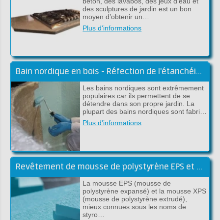
béton, des lavabos, des jeux d’eau et
des sculptures de jardin est un bon
moyen d’obtenir un…
Plus d'informations
Bain nordique en bois - Réfection de l'étanchéité avec du polyester ou de l'époxy
Les bains nordiques sont extrêmement
populaires car ils permettent de se
détendre dans son propre jardin. La
plupart des bains nordiques sont fabri…
Plus d'informations
Revêtement de mousse de polystyrène EPS et XPS
La mousse EPS (mousse de
polystyrène expansé) et la mousse XPS
(mousse de polystyrène extrudé),
mieux connues sous les noms de
styro…