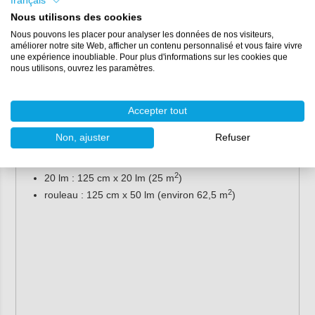
français
2
Poids :
800 g/m
Nous utilisons des cookies
Tissage :
taffetas/mat
Nous pouvons les placer pour analyser les données de nos visiteurs,
A traiter avec :
résine polyester
et
vinylester
améliorer notre site Web, afficher un contenu personnalisé et vous faire vivre
une expérience inoubliable. Pour plus d'informations sur les cookies que
Consommation de résine :
voir tableau ci-dessus
nous utilisons, ouvrez les paramètres.
Épaisseur :
voir tableau ci-dessus
Largeur :
125 cm
Emballage :
sur rouleau
Accepter tout
Emballage :
Non, ajuster
Refuser
2
1 lm : 125 cm x 1 lm (1,25 m
)
2
5 lm : 125 cm x 5 lm (6,25 m
)
2
20 lm : 125 cm x 20 lm (25 m
)
2
rouleau : 125 cm x 50 lm (environ 62,5 m
)