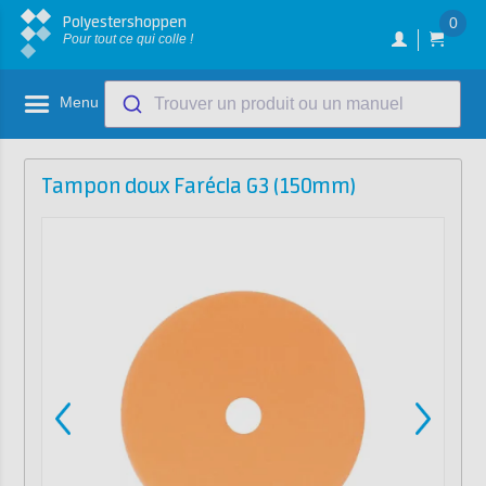
Polyestershoppen
0
Pour tout ce qui colle !
Menu
Trouver un produit ou un manuel
Tampon doux Farécla G3 (150mm)