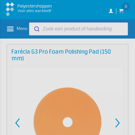
Polyestershoppen
0
Voor alles wat kleeft!
Menu
Zoek een product of handleiding
Farécla G3 Pro Foam Polishing Pad (150
mm)