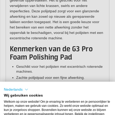
geverfde oppervlakken. Het is geschikt voor het
verwijderen van lichte krassen, swirls en andere
imperfecties. Deze polijstpad zorgt voor een glanzende
afwerking en kan zowel op nieuwe als gerepareerde
lakken worden toegepast. Het is een goede keuze voor
het bereiken van een nette afwerking zonder het
oppervlak te beschadigen, vooral bij het polijsten met een
excentrische roterende machine.
Kenmerken van de G3 Pro
Foam Polishing Pad
Geschikt voor het polijsten met excentrisch roterende
machines.
Zachte polijstpad voor een fijne afwerking.
Uitstekend zicht op de randen voor betere controle.
Nederlands
Klittenbandsluiting (Velcro) voor gemakkelijke
bevestiging.
Wij gebruiken cookies
Ideaal in combinatie met de G3 Pro D.A. Fine Polish
Welkom op onze website! Om je ervaring te verbeteren en je persoonlijker te
polijstpasta.
helpen, maken we gebruik van cookies. Zo werkt onze website optimaal en
kun je zorgeloos shoppen. Bovendien kunnen wij onze website zo blijven
verbeteren en je gepersonaliseerde inhoud tonen. Bekijk de instellingen