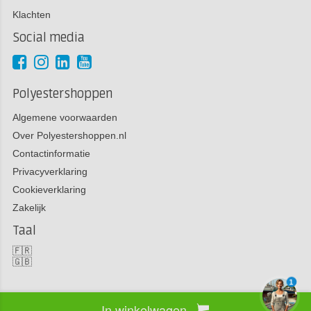
Klachten
Social media
Polyestershoppen
Algemene voorwaarden
Over Polyestershoppen.nl
Contactinformatie
Privacyverklaring
Cookieverklaring
Zakelijk
Taal
🇫🇷
🇬🇧
1
In winkelwagen
Copyright 2026 Polyestershoppen bv