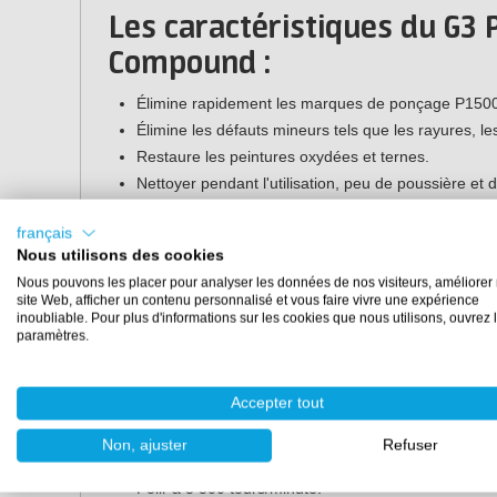
Les caractéristiques du G3 P
Compound :
Élimine rapidement les marques de ponçage P150
Élimine les défauts mineurs tels que les rayures, le
Restaure les peintures oxydées et ternes.
Nettoyer pendant l'utilisation, peu de poussière et 
Idéal pour une utilisation avec une polisseuse doub
manuellement.
français
Nous utilisons des cookies
Glisse et coupe uniformément sur la surface avec pe
Les défauts disparaissent pendant le polissage.
Nous pouvons les placer pour analyser les données de nos visiteurs, améliorer 
site Web, afficher un contenu personnalisé et vous faire vivre une expérience
inoubliable. Pour plus d'informations sur les cookies que nous utilisons, ouvrez 
Son mode d'emploi :
paramètres.
Farécla G3 Pro D.A. Cutting Compound est facile à utili
des résultats optimaux.
Accepter tout
Assurez-vous que les surfaces sont propres et froi
Non, ajuster
Refuser
Appliquer une petite quantité de pâte à polir sur un
Polir à 3 500 tours/minute.