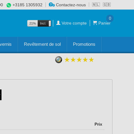
90
+3185 1305932
Contactez-nous
🇳🇱
🇬🇧
0
Votre compte
Panier
21%
Incl.
Excl.
vernis
Revêtement de sol
Promotions
Prix