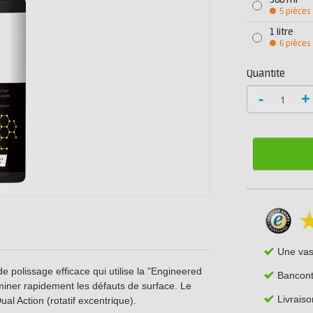
500 ml
5 pièces
1 litre
6 pièces
Quantité
-
+
Une va
 polissage efficace qui utilise la "Engineered
Bancont
iminer rapidement les défauts de surface. Le
Livrais
al Action (rotatif excentrique).