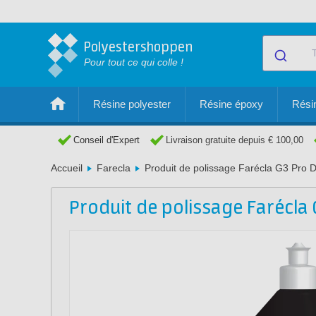
Polyestershoppen
Pour tout ce qui colle !
Résine polyester
Résine époxy
Résin
Conseil d'Expert
Livraison gratuite depuis € 100,00
Accueil
Farecla
Produit de polissage Farécla G3 Pro D
Produit de polissage Farécla 