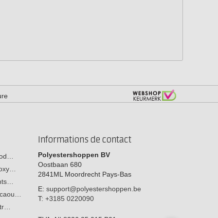
ure
Informations de contact
Polyestershoppen BV
 bod…
Oostbaan 680
poxy…
2841ML
Moordrecht
Pays-Bas
ants…
E:
support@polyestershoppen.be
n caou…
T:
+3185 0220090
str…