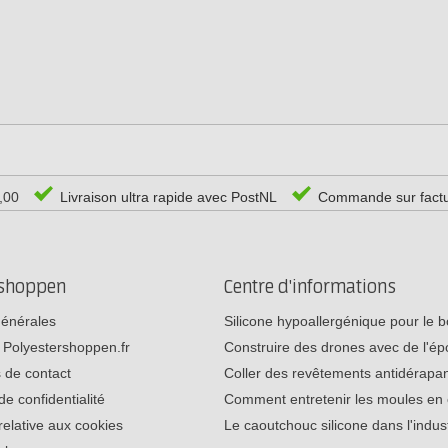
0,00
Livraison ultra rapide avec PostNL
Commande sur fact
rshoppen
Centre d'informations
générales
Silicone hypoallergénique pour le
 Polyestershoppen.fr
Construire des drones avec de l'é
 de contact
Coller des revêtements antidérap
de confidentialité
Comment entretenir les moules e
relative aux cookies
Le caoutchouc silicone dans l'indu