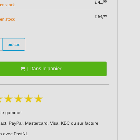
99
€
41,
 en stock
99
€
64,
 en stock
pièces
Dans le panier
ste gamme!
act, PayPal, Mastercard, Visa, KBC ou sur facture
on avec PostNL