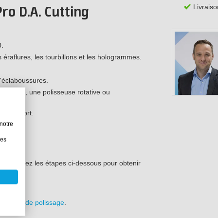
Livraiso
ro D.A. Cutting
0.
s éraflures, les tourbillons et les hologrammes.
d'éclaboussures.
le action, une polisseuse rotative ou
u d'effort.
notre
les
ser. Suivez les étapes ci-dessous pour obtenir
des.
tampon de polissage
.