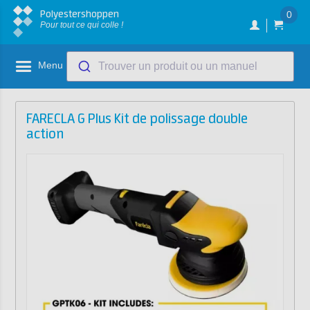
Polyestershoppen
0
Pour tout ce qui colle !
Menu
Trouver un produit ou un manuel
FARECLA G Plus Kit de polissage double
action