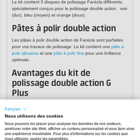
Le kit contient 3 disques de polissage Farécla différents,
spécialement conçus pour le polissage double action : noir
(dur), bleu (moyen) et orange (doux).
Pâtes à polir double action
Les pâtes à polir double action de Farécla sont parfaites
pour vos travaux de polissage. Le kit contient une
pâte à
polir abrasive
et une
pâte à polir fine
pour une brillance
optimale.
Avantages du kit de
polissage double action G
Plus
Kit complet avec tous les produits nécessaires.
français
Polisseuse double action sans fil.
Nous utilisons des cookies
Comprend des disques de polissage, de la pâte à polir
Nous pouvons les placer pour analyser les données de nos visiteurs,
et des piles.
améliorer notre site Web, afficher un contenu personnalisé et vous faire vivre
Contrepoids de conception précise (minimise les
une expérience inoubliable. Pour plus d'informations sur les cookies que
vibrations et réduit la fatigue musculaire).
nous utilisons, ouvrez les paramètres.