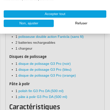
Légère.
Indicateur de vitesse.
Accepter tout
Contenu de la livraison
Non, ajuster
Refuser
Machine
1
polisseuse double action Farécla (sans fil)
2 batteries rechargeables
1 chargeur
Disques de polissage
1
disque de polissage G3 Pro (noir)
1
disque de polissage G3 Pro (bleu)
1
disque de polissage G3 Pro (orange)
Pâte à polir
1
polish fin G3 Pro DA (500 ml)
1
pâte à polir G3 Pro DA (500 ml)
Caractéristiques