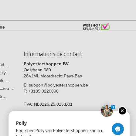
ure
Informations de contact
Polyestershoppen BV
 bod…
Oostbaan 680
poxy…
2841ML
Moordrecht
Pays-Bas
ants…
E:
support@polyestershoppen.be
n caou…
T:
+3185 0220090
str…
TVA:
NL8226.25.015.B01
1
Polly
Hoi, ik ben Polly van Polyestershoppen! Kan ik u