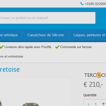
+3185 02200
e artistique
Caoutchouc de Silicone
Laques, peintures et 
Livraison ultra rapide avec PostNL
Commande sur facture
e et entretoise
retoise
€
210,-
Quantité
-
+