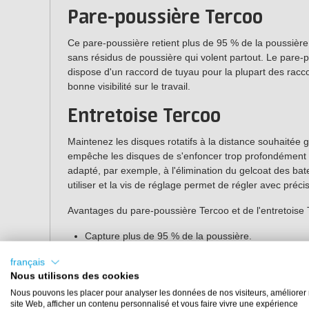
Pare-poussière Tercoo
Ce pare-poussière retient plus de 95 % de la poussière
sans résidus de poussière qui volent partout. Le pare-p
dispose d'un raccord de tuyau pour la plupart des racc
bonne visibilité sur le travail.
Entretoise Tercoo
Maintenez les disques rotatifs à la distance souhaitée g
empêche les disques de s'enfoncer trop profondément da
adapté, par exemple, à l'élimination du gelcoat des bate
utiliser et la vis de réglage permet de régler avec préci
Avantages du pare-poussière Tercoo et de l'entretoise
Capture plus de 95 % de la poussière.
Empêche la poussière résiduelle de s'envoler.
français
Vis de réglage pour un réglage précis de la profond
Nous utilisons des cookies
Facile à monter.
Nous pouvons les placer pour analyser les données de nos visiteurs, améliorer 
site Web, afficher un contenu personnalisé et vous faire vivre une expérience