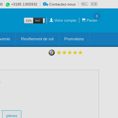
90
+3185 1305932
Contactez-nous
🇳🇱
🇬🇧
0
Votre compte
Panier
21%
Incl.
Excl.
vernis
Revêtement de sol
Promotions
pièces