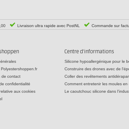
0,00
Livraison ultra rapide avec PostNL
Commande sur fact
rshoppen
Centre d'informations
générales
Silicone hypoallergénique pour le
 Polyestershoppen.fr
Construire des drones avec de l'é
 de contact
Coller des revêtements antidérap
de confidentialité
Comment entretenir les moules e
relative aux cookies
Le caoutchouc silicone dans l'indu
el