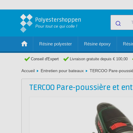
Polyestershoppen
Pour tout ce qui colle !
Résine polyester
Résine époxy
Résin
Conseil d'Expert
Livraison gratuite depuis € 100,00
Accueil
Entretien pour bateaux
TERCOO Pare-poussièr
TERCOO Pare-poussière et ent