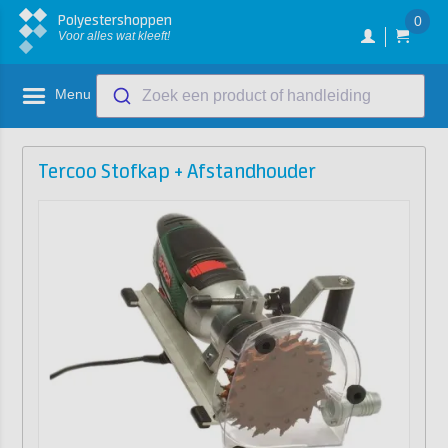
Polyestershoppen
0
Voor alles wat kleeft!
Menu
Zoek een product of handleiding
Tercoo Stofkap + Afstandhouder