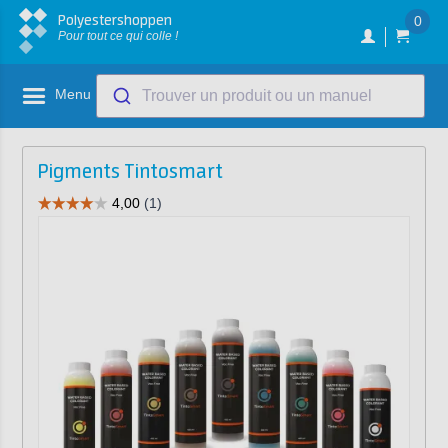
Polyestershoppen
0
Pour tout ce qui colle !
Menu
Trouver un produit ou un manuel
Pigments Tintosmart