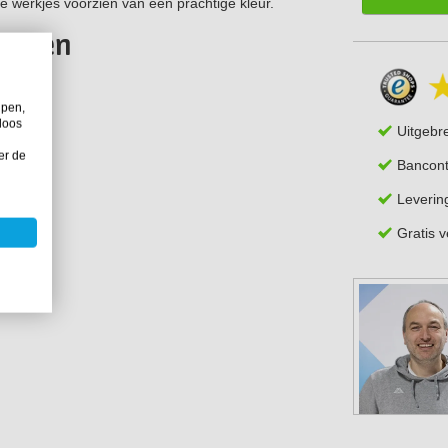
je werkjes voorzien van een prachtige kleur.
menten
lpen,
loos
Uitgebr
er de
Bancont
Leverin
Gratis 