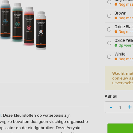
Nog maar
Brown
Nog maar
Oxide Bla
Nog maar
Oxide Yel
Op voor
White
Nog maar
Wacht niet
opnieuw aan
uitverkocht 
Aantal
-
+
l
. Deze kleurstoffen op waterbasis zijn
rij, ze bevatten dus geen vluchtige organische
pplicator en de eindgebruiker. Deze Acrystal