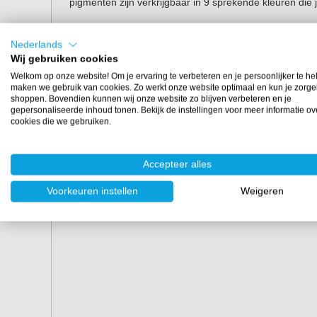
pigmenten zijn verkrijgbaar in 9 sprekende kleuren die 
Voordelen TintoSmart pig
Nederlands
Oplosmiddelvrij.
Wij gebruiken cookies
Geschikt voor Acrystal.
Welkom op onze website! Om je ervaring te verbeteren en je persoonlijker te he
maken we gebruik van cookies. Zo werkt onze website optimaal en kun je zorge
Op waterbasis.
shoppen. Bovendien kunnen wij onze website zo blijven verbeteren en je
gepersonaliseerde inhoud tonen. Bekijk de instellingen voor meer informatie ov
Eigenschappen
cookies die we gebruiken.
Merk:
TintoSmart
Inhoud:
450 ml
Accepteer alles
Kleuren:
verkrijgbaar in 9 kleuren
Voorkeuren instellen
Weigeren