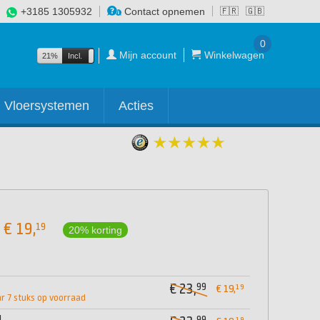
+3185 1305932
Contact opnemen
🇫🇷
🇬🇧
0
Mijn account
Winkelwagen
21%
Incl.
Excl.
Vloersystemen
Acties
€
19,
19
20% korting
99
€ 23,
19
€ 19,
 7 stuks op voorraad
d