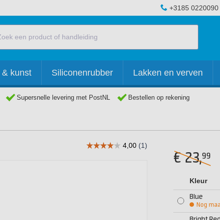
+3185 0220090
 & kunst
Siliconenrubber
Lakken en verven
Supersnelle levering met PostNL
Bestellen op rekening
€
23,
99
Kleur
Blue
Nog maar
Bright Re