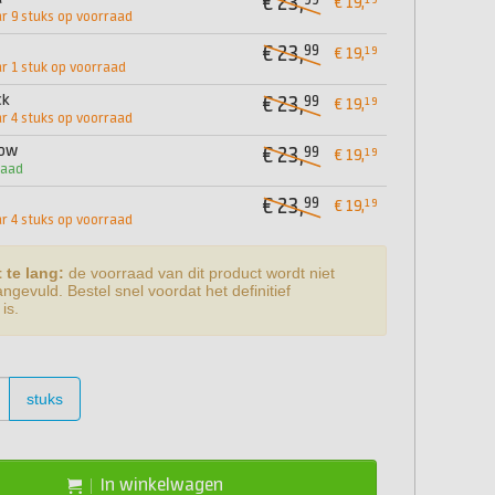
99
€ 23,
19
€ 19,
 9 stuks op voorraad
99
€ 23,
19
€ 19,
 1 stuk op voorraad
ck
99
€ 23,
19
€ 19,
 4 stuks op voorraad
low
99
€ 23,
19
€ 19,
raad
99
€ 23,
19
€ 19,
 4 stuks op voorraad
 te lang:
de voorraad van dit product wordt niet
gevuld. Bestel snel voordat het definitief
is.
stuks
In winkelwagen