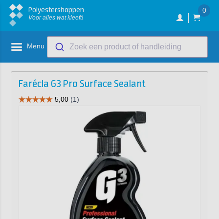
Polyestershoppen
0
Voor alles wat kleeft!
Menu
Zoek een product of handleiding
Farécla G3 Pro Surface Sealant