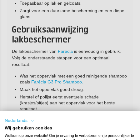
Toepasbaar op lak en gelcoats.
Zorgt voor een duurzame bescherming en een diepe
glans.
Gebruiksaanwijzing
lakbeschermer
De lakbeschermer van
Farécla
is eenvoudig in gebruik.
Volg de onderstaande stappen voor een optimaal
resultaat.
Was het oppervlak met een goed reinigende shampoo
zoals
Farécla G3 Pro Shampoo.
Maak het oppervlak goed droog.
Herstel of polijst eerst eventuele schade
(krasjes/pitjes) aan het oppervlak voor het beste
resultaat.
Vernevel G3 Pro Surface Sealant over het te
Nederlands
behandelen oppervlak. Werk in kleine oppervlakken en
Wij gebruiken cookies
veeg direct droog.
Welkom op onze website! Om je ervaring te verbeteren en je persoonlijker te