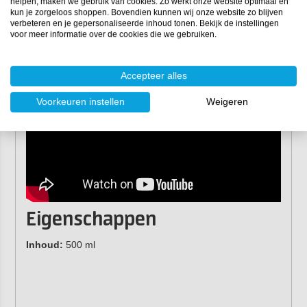
helpen, maken we gebruik van cookies. Zo werkt onze website optimaal en
Pro-tip:
breng G3 Pro Wax Paste aan na het
kun je zorgeloos shoppen. Bovendien kunnen wij onze website zo blijven
gebruik van G3 Pro Surface Sealant, voor ultieme
verbeteren en je gepersonaliseerde inhoud tonen. Bekijk de instellingen
glans en maximale bescherming van het
voor meer informatie over de cookies die we gebruiken.
oppervlak.
Accepteer alles
Voorkeuren instellen
Weigeren
Eigenschappen
Inhoud:
500 ml