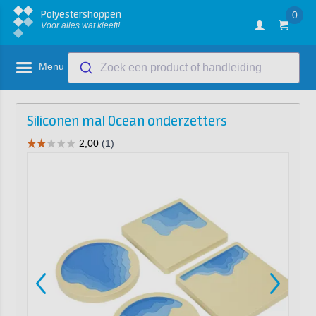
Polyestershoppen
0
Voor alles wat kleeft!
Menu
Zoek een product of handleiding
Siliconen mal Ocean onderzetters