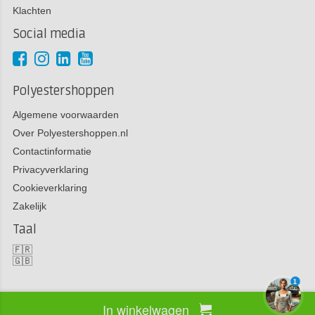
Klachten
Social media
Polyestershoppen
Algemene voorwaarden
Over Polyestershoppen.nl
Contactinformatie
Privacyverklaring
Cookieverklaring
Zakelijk
Taal
🇫🇷
🇬🇧
1
In winkelwagen
Copyright 2026 Polyestershoppen bv