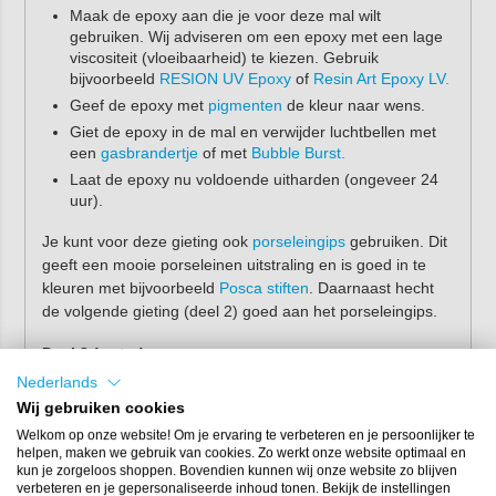
Maak de epoxy aan die je voor deze mal wilt
gebruiken. Wij adviseren om een epoxy met een lage
viscositeit (vloeibaarheid) te kiezen. Gebruik
bijvoorbeeld
RESION UV Epoxy
of
Resin Art Epoxy LV.
Geef de epoxy met
pigmenten
de kleur naar wens.
Giet de epoxy in de mal en verwijder luchtbellen met
een
gasbrandertje
of met
Bubble Burst.
Laat de epoxy nu voldoende uitharden (ongeveer 24
uur).
Je kunt voor deze gieting ook
porseleingips
gebruiken. Dit
geeft een mooie porseleinen uitstraling en is goed in te
kleuren met bijvoorbeeld
Posca stiften
. Daarnaast hecht
de volgende gieting (deel 2) goed aan het porseleingips.
Deel 2 (water)
Nederlands
Giet nu de epoxy in een andere kleur in het lege deel
Wij gebruiken cookies
van de uitgeharde epoxy.
Welkom op onze website! Om je ervaring te verbeteren en je persoonlijker te
Op de foto hebben wij gebruik gemaakt van
TransTint
.
helpen, maken we gebruik van cookies. Zo werkt onze website optimaal en
Laat ook deze laag minimaal 24 uur uitharden.
kun je zorgeloos shoppen. Bovendien kunnen wij onze website zo blijven
verbeteren en je gepersonaliseerde inhoud tonen. Bekijk de instellingen