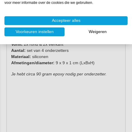
voor meer informatie over de cookies die we gebruiken.
Tip:
gebruik
UltraCast
epoxyhars als topcoat om
de hittebestendigheid van onderzetters te
verhogen (tot 75°C). Zo reduceer je de kans op
kringen op jouw onderzetters.
Accepteer alles
Eigenschappen
Voorkeuren instellen
Weigeren
Vorm:
2x rond & 2x vierkant
Aantal:
set van 4 onderzetters
Materiaal:
siliconen
Afmetingen/diameter:
9 x 9 x 1 cm (LxBxH)
Je hebt circa 90 gram epoxy nodig per onderzetter.