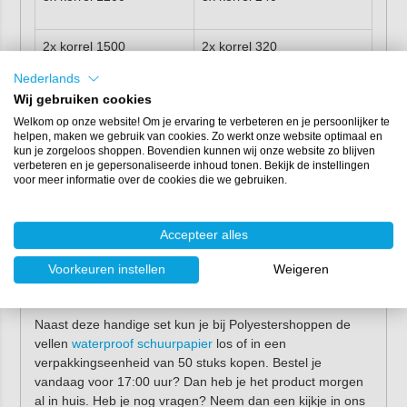
2x korrel 1500
2x korrel 320
Nederlands
2x korrel 2000
2x korrel 400
Wij gebruiken cookies
Welkom op onze website! Om je ervaring te verbeteren en je persoonlijker te
helpen, maken we gebruik van cookies. Zo werkt onze website optimaal en
2x korrel 3000
2x korrel 600
kun je zorgeloos shoppen. Bovendien kunnen wij onze website zo blijven
verbeteren en je gepersonaliseerde inhoud tonen. Bekijk de instellingen
voor meer informatie over de cookies die we gebruiken.
2x korrel 800
Accepteer alles
Meer informatie over
Voorkeuren instellen
Weigeren
schuurpapier?
Naast deze handige set kun je bij Polyestershoppen de
vellen
waterproof schuurpapier
los of in een
verpakkingseenheid van 50 stuks kopen. Bestel je
vandaag voor 17:00 uur? Dan heb je het product morgen
al in huis. Heb je nog vragen? Neem dan een kijkje in ons