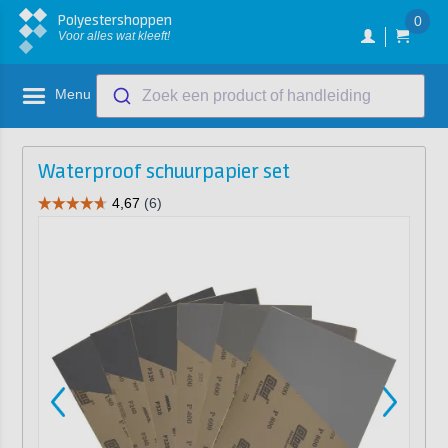
Polyestershoppen
0
Voor alles wat kleeft!
Menu
Zoek een product of handleiding
Waterproof schuurpapier set