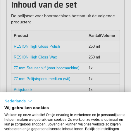
Inhoud van de set
De polijstset voor boormachines bestaat uit de volgende
producten:
Product
Aantal/Volume
RESION High Gloss Polish
250 ml
RESION High Gloss Wax
250 ml
77 mm Steunschijf (voor boormachine)
1x
77 mm Polijstspons medium (wit)
1x
Polijstdoek
1x
Nederlands
Je kunt de polijstset
uitbreiden
met de volgende
Wij gebruiken cookies
producten die allemaal dezelfde maat hebben:
Welkom op onze website! Om je ervaring te verbeteren en je persoonlijker te
helpen, maken we gebruik van cookies. Zo werkt onze website optimaal en
Steunschijf 77 mm
(los geleverd)
kun je zorgeloos shoppen. Bovendien kunnen wij onze website zo blijven
Polijstspons 77 mm
(zacht, medium en hard)
verbeteren en je gepersonaliseerde inhoud tonen. Bekijk de instellingen