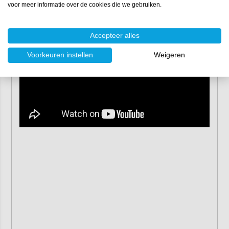
voor meer informatie over de cookies die we gebruiken.
Mirka Abralon 77 mm matteerschijven
Accepteer alles
Voorkeuren instellen
Weigeren