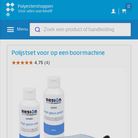
Polyestershoppen
0
Voor alles wat kleeft!
Menu
Zoek een product of handleiding
Polijstset voor op een boormachine