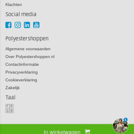
Klachten
Social media
Polyestershoppen
Algemene voorwaarden
Over Polyestershoppen.nl
Contactinformatie
Privacyverklaring
Cookieverklaring
Zakelijk
Taal
🇫🇷
🇬🇧
1
In winkelwagen
Copyright 2026 Polyestershoppen bv