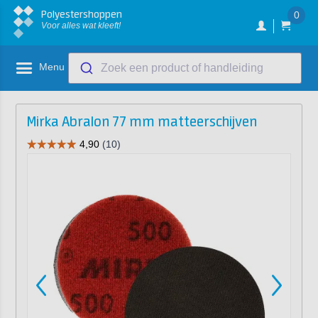
Polyestershoppen
0
Voor alles wat kleeft!
Menu
Zoek een product of handleiding
Mirka Abralon 77 mm matteerschijven