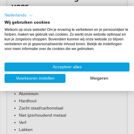
voor
Nederlands
Auto's.
Wij gebruiken cookies
Constructie & decoratie.
Welkom op onze website! Om je ervaring te verbeteren en je persoonlijker te
Houtverwerking.
helpen, maken we gebruik van cookies. Zo werkt onze website optimaal en
Metaal verwerken.
kun je zorgeloos shoppen. Bovendien kunnen wij onze website zo blijven
verbeteren en je gepersonaliseerde inhoud tonen. Bekijk de instellingen
Composiet verwerken.
voor meer informatie over de cookies die we gebruiken.
Schepen.
Voertuigen.
Accepteer alles
Geschikte materialen voor
Voorkeuren instellen
Weigeren
Mirka Abralon
Aluminium
Hardhout
Zacht staal/carbonstaal
Niet ijzerhoudend metaal
Verf
Lakken