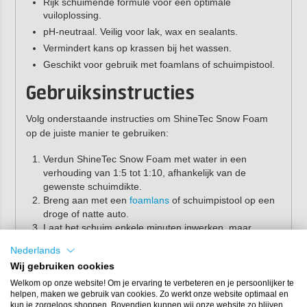
Rijk schuimende formule voor een optimale
vuiloplossing.
pH-neutraal. Veilig voor lak, wax en sealants.
Vermindert kans op krassen bij het wassen.
Geschikt voor gebruik met foamlans of schuimpistool.
Gebruiksinstructies
Volg onderstaande instructies om ShineTec Snow Foam
op de juiste manier te gebruiken:
Verdun ShineTec Snow Foam met water in een
verhouding van 1:5 tot 1:10, afhankelijk van de
gewenste schuimdikte.
Breng aan met een
foamlans
of schuimpistool op een
droge of natte auto.
Laat het schuim enkele minuten inwerken, maar
voorkom indroging.
Nederlands
Spoel grondig af met een hogedrukreiniger.
Wij gebruiken cookies
Was het voertuig daarna met
ShineTec Wash & Wax
shampoo
voor een perfecte reiniging.
Welkom op onze website! Om je ervaring te verbeteren en je persoonlijker te
helpen, maken we gebruik van cookies. Zo werkt onze website optimaal en
Eigenschappen
kun je zorgeloos shoppen. Bovendien kunnen wij onze website zo blijven