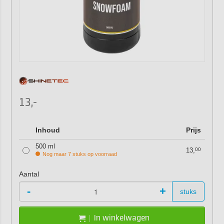
13,-
Inhoud
Prijs
500 ml
13,
00
Nog maar 7 stuks op voorraad
Aantal
-
+
stuks
In winkelwagen