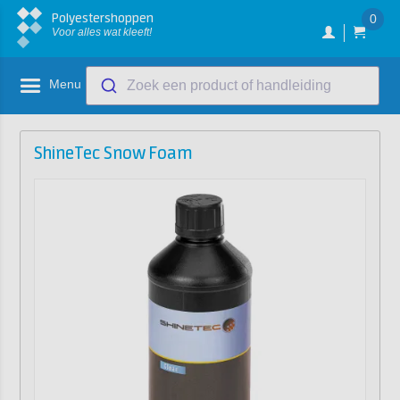
Polyestershoppen
0
Voor alles wat kleeft!
Menu
Zoek een product of handleiding
ShineTec Snow Foam