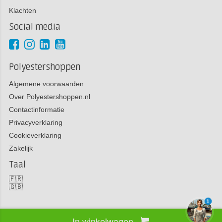
Klachten
Social media
Polyestershoppen
Algemene voorwaarden
Over Polyestershoppen.nl
Contactinformatie
Privacyverklaring
Cookieverklaring
Zakelijk
Taal
🇫🇷
🇬🇧
1
In winkelwagen
Copyright 2026 Polyestershoppen bv