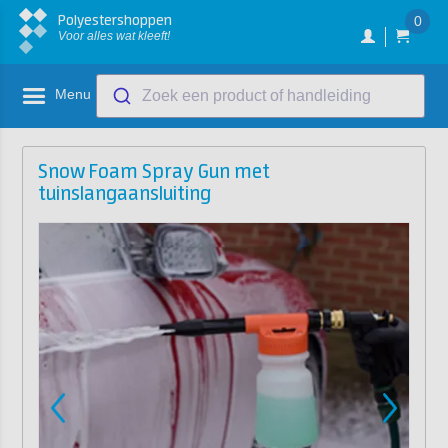
Polyestershoppen
0
Voor alles wat kleeft!
Menu
Zoek een product of handleiding
Snow Foam Spray Gun met
tuinslangaansluiting