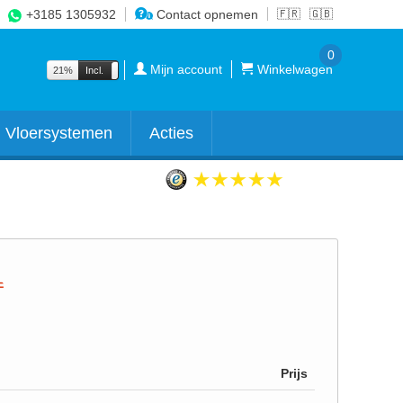
+3185 1305932
Contact opnemen
🇫🇷
🇬🇧
0
Mijn account
Winkelwagen
21%
Incl.
Excl.
Vloersystemen
Acties
Prijs