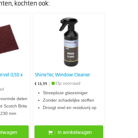
hten, kochten ook:
rvel (150 x
ShineTec Window Cleaner
Op voorraad
€ 16,99
ad
Streeploze glasreiniger
evormde delen
Zonder schadelijke stoffen
t Scotch Brite
Droogt snel en residuvrij op
x 230 mm
kelwagen
In winkelwagen