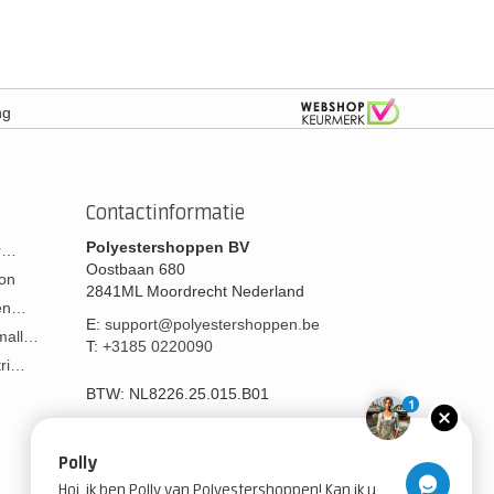
ng
Contactinformatie
Polyestershoppen BV
or…
Oostbaan 680
on
2841ML
Moordrecht
Nederland
men…
E:
support@polyestershoppen.be
 mall…
T:
+3185 0220090
tri…
BTW:
NL8226.25.015.B01
1
Polly
Hoi, ik ben Polly van Polyestershoppen! Kan ik u