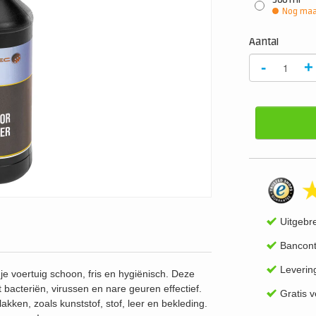
500 ml
Nog maar
Aantal
-
+
Uitgebr
Bancont
Leverin
 je voertuig schoon, fris en hygiënisch. Deze
 bacteriën, virussen en nare geuren effectief.
Gratis 
lakken, zoals kunststof, stof, leer en bekleding.