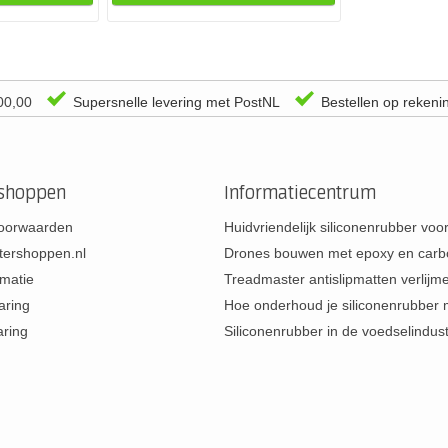
00,00
Supersnelle levering met PostNL
Bestellen op rekeni
rshoppen
Informatiecentrum
oorwaarden
Huidvriendelijk siliconenrubber vo
tershoppen.nl
Drones bouwen met epoxy en carb
rmatie
Treadmaster antislipmatten verlij
aring
Hoe onderhoud je siliconenrubber
aring
Siliconenrubber in de voedselindus