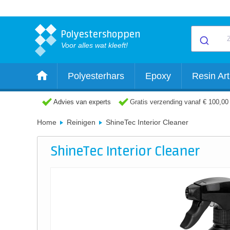
Polyestershoppen
Voor alles wat kleeft!
Polyesterhars
Epoxy
Resin Art
Advies van experts
Gratis verzending vanaf € 100,00
Home
Reinigen
ShineTec Interior Cleaner
ShineTec Interior Cleaner