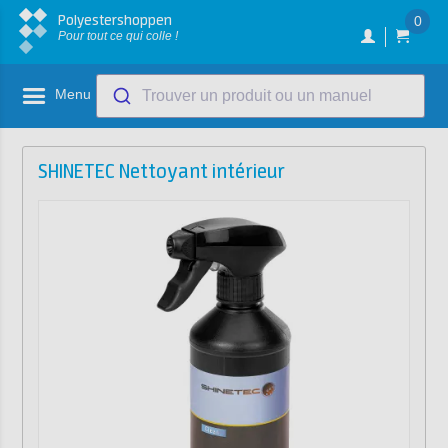
Polyestershoppen
0
Pour tout ce qui colle !
Menu
Trouver un produit ou un manuel
SHINETEC Nettoyant intérieur