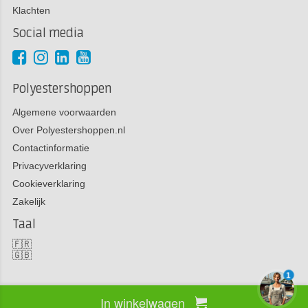
Klachten
Social media
Polyestershoppen
Algemene voorwaarden
Over Polyestershoppen.nl
Contactinformatie
Privacyverklaring
Cookieverklaring
Zakelijk
Taal
🇫🇷
🇬🇧
1
In winkelwagen
Copyright 2026 Polyestershoppen bv