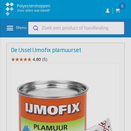
Polyestershoppen
0
Voor alles wat kleeft!
Menu
Zoek een product of handleiding
De IJssel IJmofix plamuurset