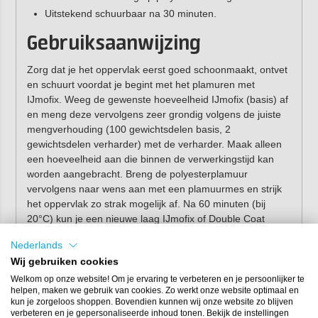
Uitstekend schuurbaar na 30 minuten.
Gebruiksaanwijzing
Zorg dat je het oppervlak eerst goed schoonmaakt, ontvet
en schuurt voordat je begint met het plamuren met
IJmofix. Weeg de gewenste hoeveelheid IJmofix (basis) af
en meng deze vervolgens zeer grondig volgens de juiste
mengverhouding (100 gewichtsdelen basis, 2
gewichtsdelen verharder) met de verharder. Maak alleen
een hoeveelheid aan die binnen de verwerkingstijd kan
worden aangebracht. Breng de polyesterplamuur
vervolgens naar wens aan met een plamuurmes en strijk
het oppervlak zo strak mogelijk af. Na 60 minuten (bij
20°C) kun je een nieuwe laag IJmofix of Double Coat
aanbrengen, nadat je de eerste laag hebt geschuurd met
Nederlands
korrel 120 à 180.
Wij gebruiken cookies
Welkom op onze website! Om je ervaring te verbeteren en je persoonlijker te
helpen, maken we gebruik van cookies. Zo werkt onze website optimaal en
kun je zorgeloos shoppen. Bovendien kunnen wij onze website zo blijven
verbeteren en je gepersonaliseerde inhoud tonen. Bekijk de instellingen