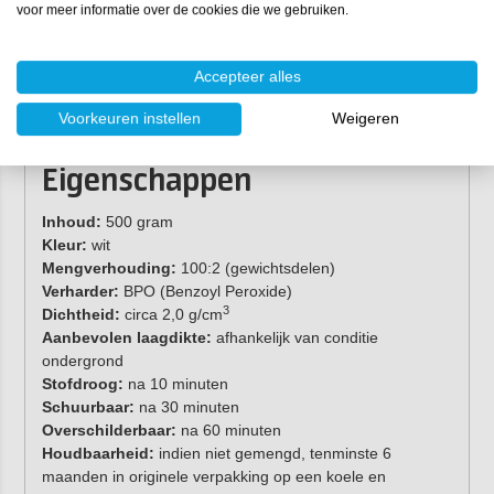
voor meer informatie over de cookies die we gebruiken.
Accepteer alles
Voorkeuren instellen
Weigeren
Eigenschappen
Inhoud:
500 gram
Kleur:
wit
Mengverhouding:
100:2 (gewichtsdelen)
Verharder:
BPO (Benzoyl Peroxide)
3
Dichtheid:
circa 2,0 g/cm
Aanbevolen laagdikte:
afhankelijk van conditie
ondergrond
Stofdroog:
na 10 minuten
Schuurbaar:
na 30 minuten
Overschilderbaar:
na 60 minuten
Houdbaarheid:
indien niet gemengd, tenminste 6
maanden in originele verpakking op een koele en