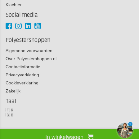
Klachten
Social media
Polyestershoppen
Algemene voorwaarden
Over Polyestershoppen.nl
Contactinformatie
Privacyverklaring
Cookieverklaring
Zakelijk
Taal
🇫🇷
🇬🇧
1
In winkelwagen
Copyright 2026 Polyestershoppen bv