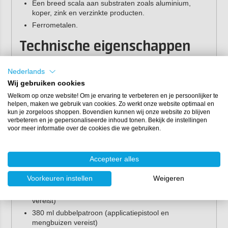
Een breed scala aan substraten zoals aluminium,
koper, zink en verzinkte producten.
Ferrometalen.
Technische eigenschappen
Kleur:
zwart
Nederlands
Mengverhouding:
2:1
Wij gebruiken cookies
3
Soortelijk gewicht:
1,1 g/cm
2
Welkom op onze website! Om je ervaring te verbeteren en je persoonlijker te
Schuifsterkte:
37 N/mm
helpen, maken we gebruik van cookies. Zo werkt onze website optimaal en
Verwerkingstijd:
150 min
kun je zorgeloos shoppen. Bovendien kunnen wij onze website zo blijven
Afpelsterkte:
6 N/mm
verbeteren en je gepersonaliseerde inhoud tonen. Bekijk de instellingen
voor meer informatie over de cookies die we gebruiken.
Temperatuurbestendigheid:
-60°C tot +90°C
Viscositeit:
thixotroop
Minimale verhardingstijd voor aanvangssterkte:
6 uur
Accepteer alles
2
voor 1 N/mm
op aluminium bij 23°C
Verpakking:
Voorkeuren instellen
Weigeren
50 ml dubbelpatroon (applicatiepistool en mengbuizen
vereist)
380 ml dubbelpatroon (applicatiepistool en
mengbuizen vereist)