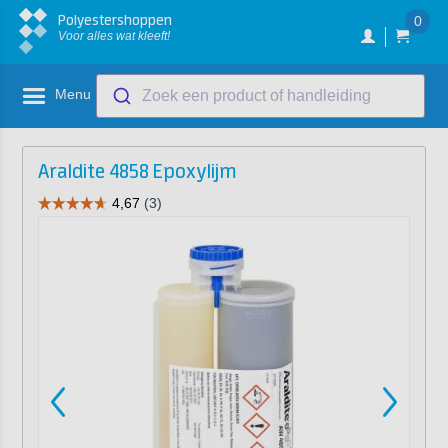
Polyestershoppen
0
Voor alles wat kleeft!
Menu
Zoek een product of handleiding
Araldite 4858 Epoxylijm