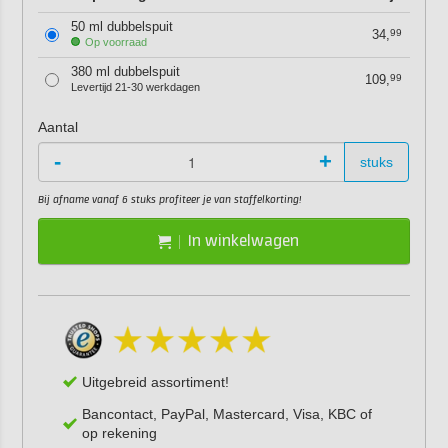
50 ml dubbelspuit
34,
99
Op voorraad
380 ml dubbelspuit
109,
99
Levertijd 21-30 werkdagen
Aantal
-
+
stuks
Bij afname vanaf 6 stuks profiteer je van staffelkorting!
In winkelwagen
Uitgebreid assortiment!
Bancontact, PayPal, Mastercard, Visa, KBC of
op rekening