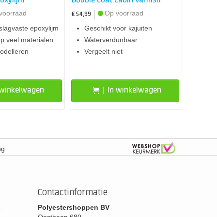
oxylijm
Double Coat Cabin Varnish
voorraad
Op voorraad
€ 54,99
slagvaste epoxylijm
Geschikt voor kajuiten
p veel materialen
Waterverdunbaar
odelleren
Vergeelt niet
 winkelwagen
In winkelwagen
ng
Contactinformatie
Polyestershoppen BV
or…