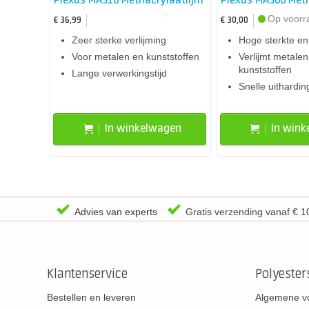
Plexus MA310 Methacrylaatlijm
Plexus MA300 Meth
Op voorr
€ 36,99
€ 30,00
Zeer sterke verlijming
Hoge sterkte en
Voor metalen en kunststoffen
Verlijmt metalen
kunststoffen
Lange verwerkingstijd
Snelle uithardin
In winkelwagen
In win
Advies van experts
Gratis verzending vanaf € 1
Klantenservice
Polyeste
Bestellen en leveren
Algemene v