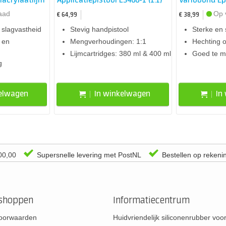
acrylaatlijm
Applicatiepistool LS400-1 (1:1)
Variobond Ep
aad
Op 
€ 64,99
€ 38,99
 slagvastheid
Stevig handpistool
Sterke en 
 en
Mengverhoudingen: 1:1
Hechting o
Lijmcartridges: 380 ml & 400 ml
Goed te m
g
kelwagen
In winkelwagen
In
00,00
Supersnelle levering met PostNL
Bestellen op rekeni
rshoppen
Informatiecentrum
oorwaarden
Huidvriendelijk siliconenrubber vo