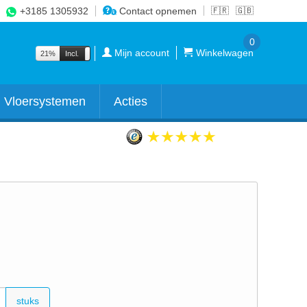
+3185 1305932
Contact opnemen
🇫🇷
🇬🇧
0
Mijn account
Winkelwagen
21%
Incl.
Excl.
Vloersystemen
Acties
stuks