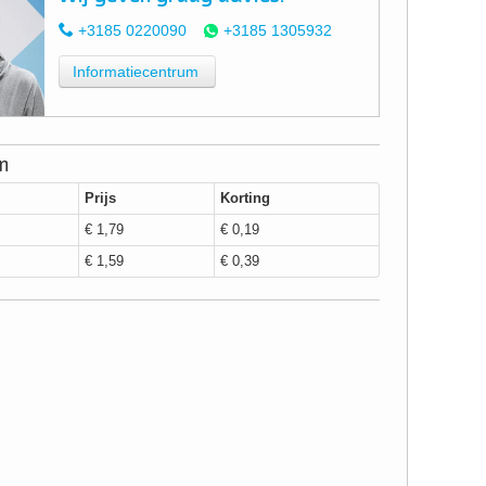
+3185 0220090
+3185 1305932
Informatiecentrum
en
Prijs
Korting
€ 1,79
€ 0,19
€ 1,59
€ 0,39