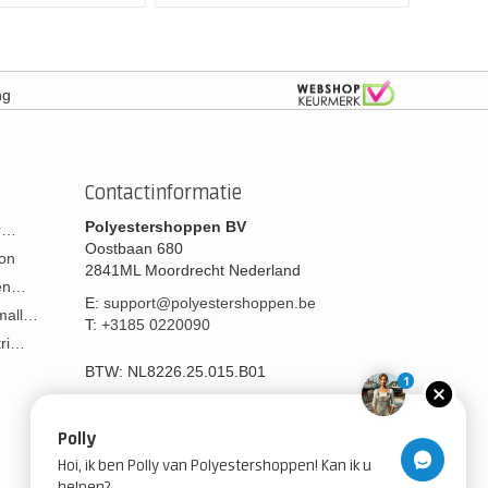
ng
Contactinformatie
Polyestershoppen BV
or…
Oostbaan 680
on
2841ML
Moordrecht
Nederland
men…
E:
support@polyestershoppen.be
 mall…
T:
+3185 0220090
tri…
BTW:
NL8226.25.015.B01
1
Polly
Hoi, ik ben Polly van Polyestershoppen! Kan ik u
helpen?