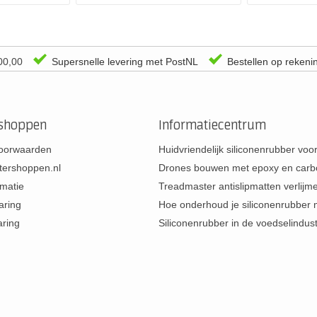
00,00
Supersnelle levering met PostNL
Bestellen op rekeni
rshoppen
Informatiecentrum
oorwaarden
Huidvriendelijk siliconenrubber vo
tershoppen.nl
Drones bouwen met epoxy en carb
rmatie
Treadmaster antislipmatten verlij
aring
Hoe onderhoud je siliconenrubber
aring
Siliconenrubber in de voedselindus