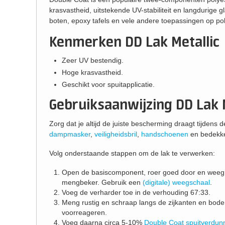
krasvastheid, uitstekende UV-stabiliteit en langdurige g
boten, epoxy tafels en vele andere toepassingen op pol
Kenmerken DD Lak Metallic
Zeer UV bestendig.
Hoge krasvastheid.
Geschikt voor spuitapplicatie.
Gebruiksaanwijzing DD Lak M
Zorg dat je altijd de juiste bescherming draagt tijdens 
dampmasker
,
veiligheidsbril
,
handschoenen
en bedekke
Volg onderstaande stappen om de lak te verwerken:
Open de basiscomponent, roer goed door en weeg 
mengbeker. Gebruik een
(digitale) weegschaal
.
Voeg de verharder toe in de verhouding 67:33.
Meng rustig en schraap langs de zijkanten en bod
voorreageren.
Voeg daarna circa 5-10%
Double Coat spuitverdun