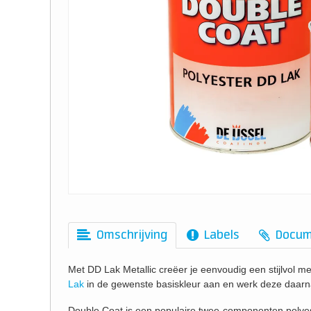
Omschrijving
Labels
Docum
Met DD Lak Metallic creëer je eenvoudig een stijlvol met
Lak
in de gewenste basiskleur aan en werk deze daarna
Double Coat is een populaire twee-componenten polyes