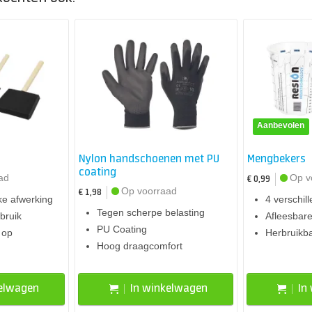
Aanbevolen
Nylon handschoenen met PU
Mengbekers
coating
ad
Op v
€ 0,99
Op voorraad
€ 1,98
ke afwerking
4 verschil
Tegen scherpe belasting
bruik
Afleesbare
PU Coating
 op
Herbruikb
Hoog draagcomfort
kelwagen
In winkelwagen
In