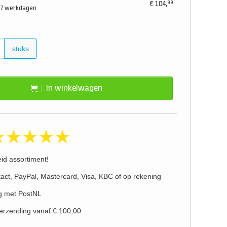
99
€
104,
4-7 werkdagen
stuks
In winkelwagen
eid assortiment!
act, PayPal, Mastercard, Visa, KBC of op rekening
g met PostNL
verzending vanaf € 100,00