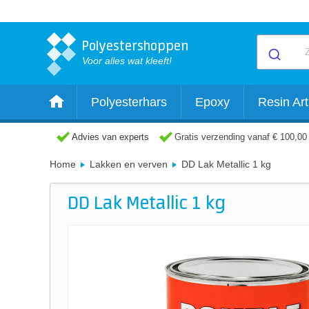
Polyestershoppen
Voor alles wat kleeft!
Polyesterhars
Epoxy
Resin Art
Advies van experts
Gratis verzending vanaf € 100,00
Home
Lakken en verven
DD Lak Metallic 1 kg
DD Lak Metallic 1 kg