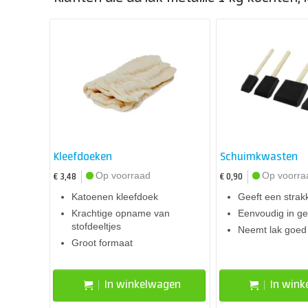
Kleefdoeken
Schuimkwasten
Op voorraad
Op voorra
€ 3,48
€ 0,90
Katoenen kleefdoek
Geeft een strak
Krachtige opname van
Eenvoudig in ge
stofdeeltjes
Neemt lak goed
Groot formaat
In winkelwagen
In win