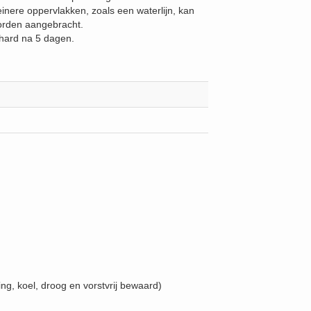
einere oppervlakken, zoals een waterlijn, kan
worden aangebracht.
ehard na 5 dagen.
Basis
670 gram
ng, koel, droog en vorstvrij bewaard)