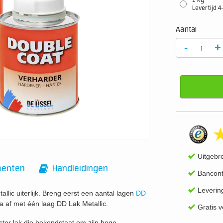
1 kg
Levertijd 
Aantal
-
+
Uitgebr
enten
Handleidingen
Bancont
Leverin
allic uiterlijk. Breng eerst een aantal lagen
DD
 af met één laag DD Lak Metallic.
Gratis 
ter lak die bekendstaat om zijn hoge