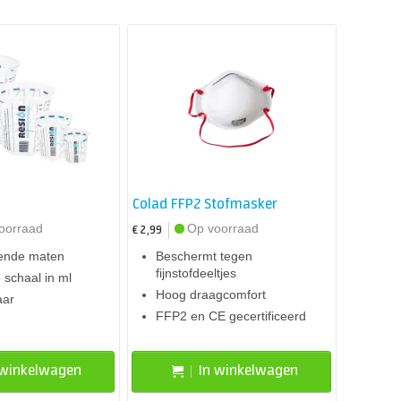
Colad FFP2 Stofmasker
oorraad
Op voorraad
€ 2,99
lende maten
Beschermt tegen
fijnstofdeeltjes
 schaal in ml
Hoog draagcomfort
aar
FFP2 en CE gecertificeerd
 winkelwagen
In winkelwagen