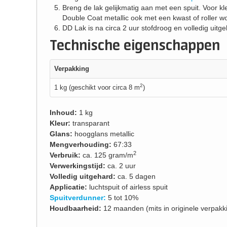
Breng de lak gelijkmatig aan met een spuit. Voor kl
Double Coat metallic ook met een kwast of roller 
DD Lak is na circa 2 uur stofdroog en volledig uitg
Technische eigenschappen
Verpakking
2
1 kg (geschikt voor circa 8 m
)
Inhoud:
1 kg
Kleur:
transparant
Glans:
hoogglans metallic
Mengverhouding:
67:33
2
Verbruik:
ca. 125 gram/m
Verwerkingstijd:
ca. 2 uur
Volledig uitgehard:
ca. 5 dagen
Applicatie:
luchtspuit of airless spuit
Spuitverdunner:
5 tot 10%
Houdbaarheid:
12 maanden (mits in originele verpakki