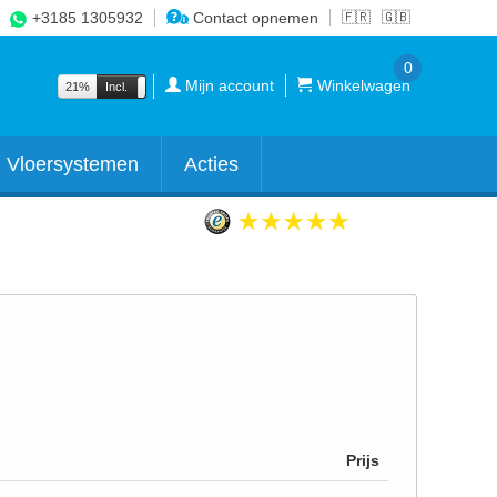
+3185 1305932
Contact opnemen
🇫🇷
🇬🇧
0
Mijn account
Winkelwagen
21%
Incl.
Excl.
Vloersystemen
Acties
Prijs